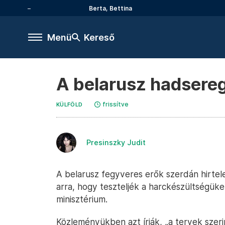
Berta, Bettina
Menü
Kereső
A belarusz hadsereg
frissítve
KÜLFÖLD
Presinszky Judit
A belarusz fegyveres erők szerdán hirte
arra, hogy teszteljék a harckészültségüke
minisztérium.
Közleményükben azt írják, „a tervek szeri