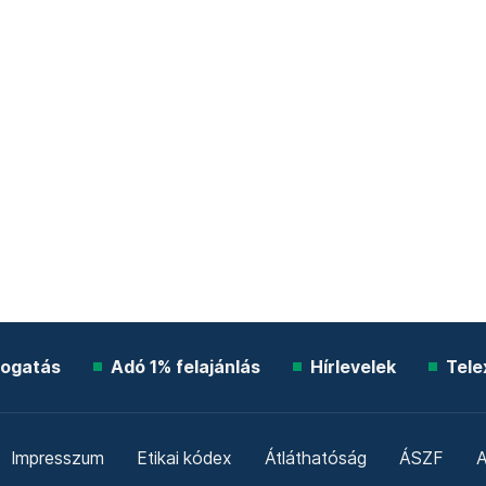
ogatás
Adó 1% felajánlás
Hírlevelek
Tele
Impresszum
Etikai kódex
Átláthatóság
ÁSZF
A