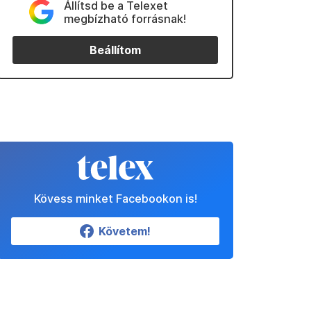
Állítsd be a Telexet
megbízható forrásnak!
Beállítom
Kövess minket Facebookon is!
Követem!