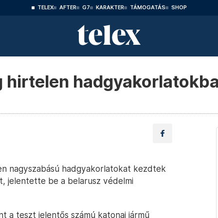
TELEX
AFTER
G7
KARAKTER
TÁMOGATÁS
SHOP
 hirtelen hadgyakorlatokba
len nagyszabású hadgyakorlatokat kezdtek
t, jelentette be a belarusz védelmi
nt a teszt jelentős számú katonai jármű