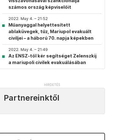
visszavonásával szankcionálja
számos ország képviselőit
2022. May 4. – 21:52
Műanyaggal helyettesített
ablaküvegek, tűz, Mariupol evakuált
civiljei – a háború 70. napja képekben
2022. May 4. – 21:49
Az ENSZ-től kér segítséget Zelenszkij
a mariupoli civilek evakuálásában
Partnereinktől