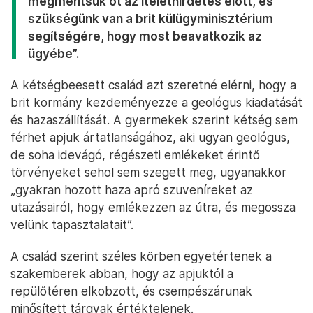
megmentsük őt az ítélethirdetés előtt, és
szükségünk van a brit külügyminisztérium
segítségére, hogy most beavatkozik az
ügyébe”.
A kétségbeesett család azt szeretné elérni, hogy a
brit kormány kezdeményezze a geológus kiadatását
és hazaszállítását. A gyermekek szerint kétség sem
férhet apjuk ártatlanságához, aki ugyan geológus,
de soha idevágó, régészeti emlékeket érintő
törvényeket sehol sem szegett meg, ugyanakkor
„gyakran hozott haza apró szuveníreket az
utazásairól, hogy emlékezzen az útra, és megossza
velünk tapasztalatait”.
A család szerint széles körben egyetértenek a
szakemberek abban, hogy az apjuktól a
repülőtéren elkobzott, és csempészárunak
minősített tárgyak értéktelenek.