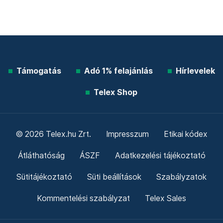
Támogatás
Adó 1% felajánlás
Hírlevelek
Telex Shop
© 2026 Telex.hu Zrt.
Impresszum
Etikai kódex
Átláthatóság
ÁSZF
Adatkezelési tájékoztató
Sütitájékoztató
Süti beállítások
Szabályzatok
Kommentelési szabályzat
Telex Sales