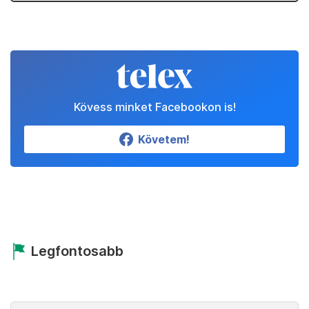
Kövess minket Facebookon is!
Követem!
Legfontosabb