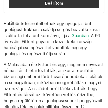
Beállítom
Halálbüntetésre ítélhetnek egy nyugdíjas brit
geológust Irakban, családja sürgős beavatkozásra
szólította fel a brit kormányt, írja a
Guardian
. A 66
éves Jim Fittont guyanis a közel-keleti ország
hatóságai csempészettel vádolták meg egy
geológiai és régészeti útja során.
A Malajziában élő Fittont és egy, meg nem nevezett
német férfit letartóztatták, amikor a repülőtér
biztonsági emberei törött cserépdarabokat találtak
a csomagjaikban, miközben megpróbálták elhagyni
az országot. A családot arról tájékoztatták, hogy
Fittont és társát azt követően vették őrizetbe,
hogy a repülőtéren a geológuscsoport poggyászait
ellenőrizték, és náluk állítólag összesen 12