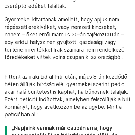
cseréptöredéket találtak.
Gyermekei kitartanak amellett, hogy apjuk nem
régészeti ereklyéket, vagy nemzeti kincseket,
hanem – őket erről március 20-án tájékoztatták –
egy eridui helyszínen gyűjtött, gazdasági vagy
történelmi értékkel Irak számára nem rendelkező
töredékeket vittek volna csupán ki az országból.
Fittont az iraki Eid al-Fitr után, május 8-án kezdődő
héten állítják bíróság elé, gyermekei szerint pedig
akár halálbüntetést is kaphat, ha bűnösnek találják.
Ezért petíciót indítottak, amelyben felszólítják a brit
kormányt, hogy avatkozzon be az ügybe. Mint a
petícióban áll:
„Napjaink vannak már csupán arra, hogy