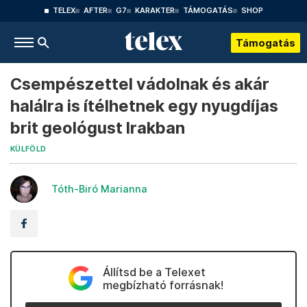
TELEX
AFTER
G7
KARAKTER
TÁMOGATÁS
SHOP
Támogatás
Csempészettel vádolnak és akár
halálra is ítélhetnek egy nyugdíjas
brit geológust Irakban
KÜLFÖLD
Tóth-Biró Marianna
Állítsd be a Telexet
megbízható forrásnak!