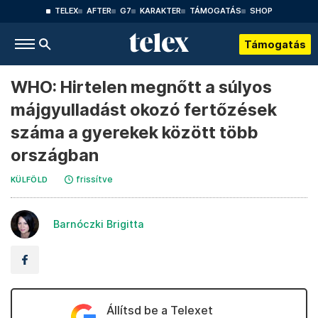
TELEX
AFTER
G7
KARAKTER
TÁMOGATÁS
SHOP
Támogatás
WHO: Hirtelen megnőtt a súlyos
májgyulladást okozó fertőzések
száma a gyerekek között több
országban
frissítve
KÜLFÖLD
Barnóczki Brigitta
Állítsd be a Telexet