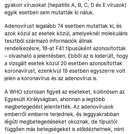
gyakori vírusokat (hepatitis A, B, C, D és E vírusok)
egyik esetben sem mutatták ki náluk.
Adenovírust legalább 74 esetben mutattak ki, és
azok közül az esetek közül, amelyeknél molekuláris
tesztből származó információk állnak
rendelkezésre, 18-at F41 típusúként azonosítottak
– olvasható a jelentésben. Ebből az is kiderült, hogy
a vizsgált esetek közül 20 esetben azonosítottak
koronavírust, ezenkívül 19 esetben egyszerre volt
jelen a koronavírus és az adenovírus is.
A WHO szorosan figyeli az eseteket, különösen az
Egyesült Királyságban, ahonnan a legtöbb
megbetegedést jelentették. Az adenovírusok
emberről emberre terjednek, és leggyakrabban
légúti megbetegedéseket okoznak, de típustól
függően más betegségeket is előidézhetnek, mint