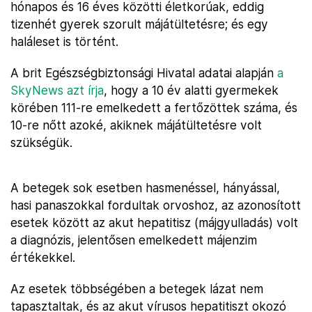
hónapos és 16 éves közötti életkorúak, eddig
tizenhét gyerek szorult májátültetésre; és egy
haláleset is történt.
A brit Egészségbiztonsági Hivatal adatai alapján
a
SkyNews azt írja
, hogy a 10 év alatti gyermekek
körében 111-re emelkedett a fertőzöttek száma, és
10-re nőtt azoké, akiknek májátültetésre volt
szükségük.
A betegek sok esetben hasmenéssel, hányással,
hasi panaszokkal fordultak orvoshoz, az azonosított
esetek között az akut hepatitisz (májgyulladás) volt
a diagnózis, jelentősen emelkedett májenzim
értékekkel.
Az esetek többségében a betegek lázat nem
tapasztaltak, és az akut vírusos hepatitiszt okozó