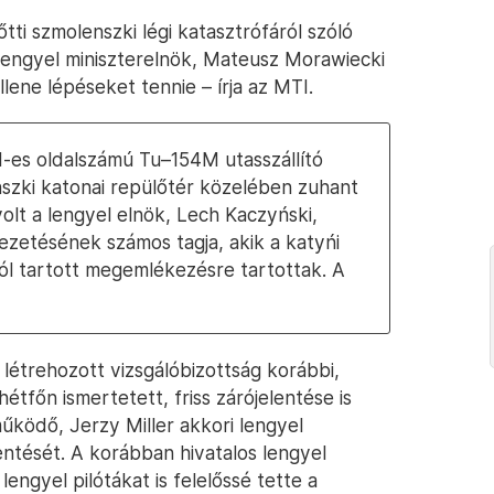
ti szmolenszki légi katasztrófáról szóló
A lengyel miniszterelnök, Mateusz Morawiecki
lene lépéseket tennie – írja az MTI.
01-es oldalszámú Tu–154M utasszállító
szki katonai repülőtér közelében zuhant
olt a lengyel elnök, Lech Kaczyński,
 vezetésének számos tagja, akik a katyńi
ól tartott megemlékezésre tartottak. A
létrehozott vizsgálóbizottság korábbi,
étfőn ismertetett, friss zárójelentése is
űködő, Jerzy Miller akkori lengyel
lentését. A korábban hivatalos lengyel
lengyel pilótákat is felelőssé tette a