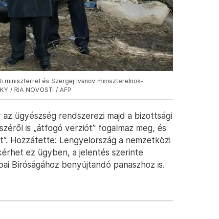
i miniszterrel és Szergej Ivanov miniszterelnök-
LSKY / RIA NOVOSTI / AFP
y az ügyészség rendszerezi majd a bizottsági
széről is „átfogó verziót” fogalmaz meg, és
ut”. Hozzátette: Lengyelország a nemzetközi
kérhet ez ügyben, a jelentés szerinte
pai Bíróságához benyújtandó panaszhoz is.