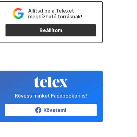
Állítsd be a Telexet
megbízható forrásnak!
Beállítom
Kövess minket Facebookon is!
Követem!