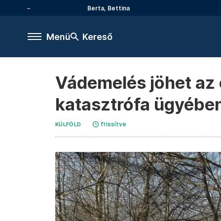
Berta, Bettina
Menü
Kereső
Vádemelés jöhet az 
katasztrófa ügyében
frissítve
KÜLFÖLD