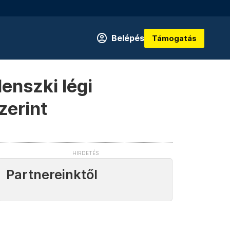
Belépés
Támogatás
enszki légi
zerint
Partnereinktől