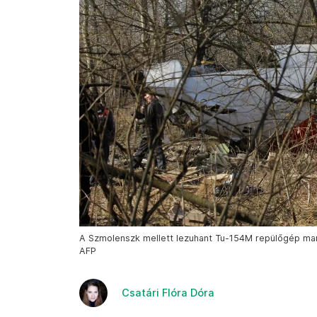
A Szmolenszk mellett lezuhant Tu-154M repülőgép maradvá
AFP
Csatári Flóra Dóra