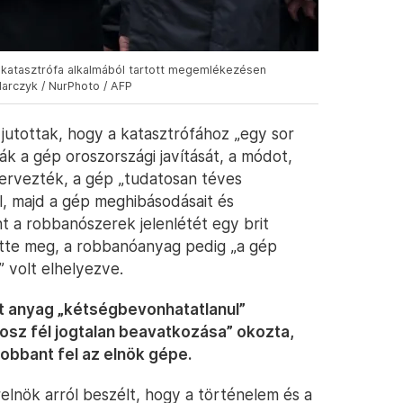
-katasztrófa alkalmából tartott megemlékezésen
arczyk / NurPhoto / AFP
jutottak, hogy a katasztrófához „egy sor
ák a gép oroszországi javítását, a módot,
zervezték, a gép „tudatosan téves
ről, majd a gép meghibásodásait és
nt a robbanószerek jelenlétét egy brit
ette meg, a robbanóanyag pedig „a gép
 volt elhelyezve.
t anyag „kétségbevonhatatlanul”
rosz fél jogtalan beavatkozása” okozta,
bbant fel az elnök gépe.
relnök arról beszélt, hogy a történelem és a