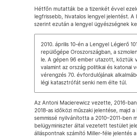
Hétfőn mutatták be a tizenkét évvel ezelőt
legfrissebb, hivatalos lengyel jelentést. 
szerint ezután a lengyel ügyészségnek kel
2010. április 10-én a Lengyel Légierő 1
repülőgépe Oroszországban, a szmolen
le. A gépen 96 ember utazott, köztük v
valamint az ország politikai és katonai
vérengzés 70. évfordulójának alkalmáb
légi katasztrófát senki nem élte túl.
Az Antoni Macierewicz vezette, 2016-ban 
2018-as időközi műszaki jelentése, majd a h
semmissé nyilvánította a 2010–2011-ben m
belügyminiszter által vezetett testület je
álláspontnak számító Miller-féle jelentés a 