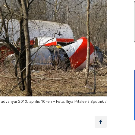
nyai 2010. április 10-én – Fotó: Iliya Pitalev / Sputnik /