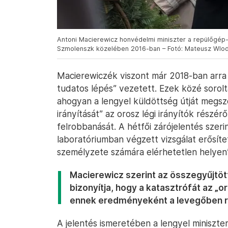
Antoni Macierewicz honvédelmi miniszter a repülőgép
Szmolenszk közelében 2016-ban – Fotó: Mateusz Wlod
Macierewiczék viszont már 2018-ban arra 
tudatos lépés” vezetett. Ezek közé sorolt
ahogyan a lengyel küldöttség útját megs
irányítását” az orosz légi irányítók részé
felrobbanását. A hétfői zárójelentés szeri
laboratóriumban végzett vizsgálat erősít
személyzete számára elérhetetlen helyen”
Macierewicz szerint az összegyűjtöt
bizonyítja, hogy a katasztrófát az „o
ennek eredményeként a levegőben ro
A jelentés ismeretében a lengyel miniszte