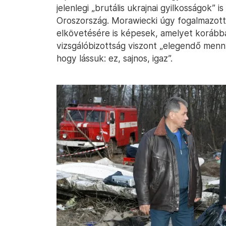
jelenlegi „brutális ukrajnai gyilkosságok”
Oroszország. Morawiecki úgy fogalmazott
elkövetésére is képesek, amelyet korább
vizsgálóbizottság viszont „elegendő menn
hogy lássuk: ez, sajnos, igaz”.