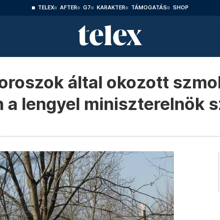
TELEX
AFTER
G7
KARAKTER
TÁMOGATÁS
SHOP
oroszok által okozott szmol
 a lengyel miniszterelnök s