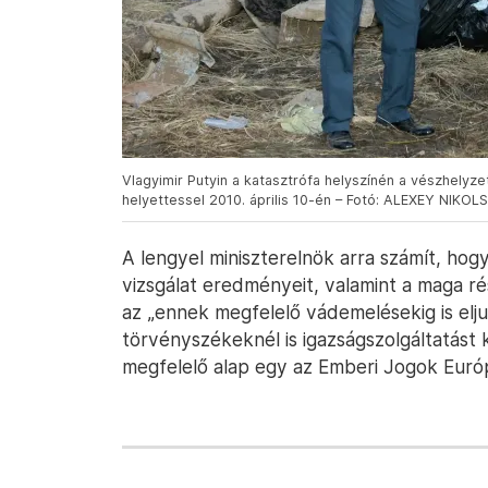
Vlagyimir Putyin a katasztrófa helyszínén a vészhelyzet
helyettessel 2010. április 10-én – Fotó: ALEXEY NIKO
A lengyel miniszterelnök arra számít, hog
vizsgálat eredményeit, valamint a maga ré
az „ennek megfelelő vádemelésekig is elj
törvényszékeknél is igazságszolgáltatást 
megfelelő alap egy az Emberi Jogok Euró