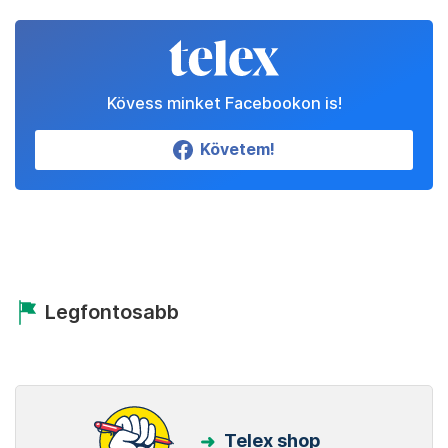
Kövess minket Facebookon is!
Követem!
Legfontosabb
Telex shop