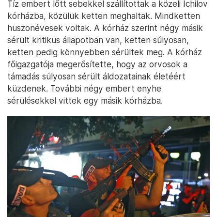
Tíz embert lőtt sebekkel szállítottak a közeli Ichilov
kórházba, közülük ketten meghaltak. Mindketten
huszonévesek voltak. A kórház szerint négy másik
sérült kritikus állapotban van, ketten súlyosan,
ketten pedig könnyebben sérültek meg. A kórház
főigazgatója megerősítette, hogy az orvosok a
támadás súlyosan sérült áldozatainak életéért
küzdenek. További négy embert enyhe
sérülésekkel vittek egy másik kórházba.