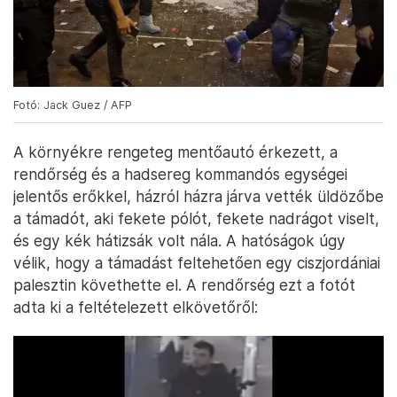
Fotó: Jack Guez / AFP
A környékre rengeteg mentőautó érkezett, a
rendőrség és a hadsereg kommandós egységei
jelentős erőkkel, házról házra járva vették üldözőbe
a támadót, aki fekete pólót, fekete nadrágot viselt,
és egy kék hátizsák volt nála. A hatóságok úgy
vélik, hogy a támadást feltehetően egy ciszjordániai
palesztin követhette el. A rendőrség ezt a fotót
adta ki a feltételezett elkövetőről: