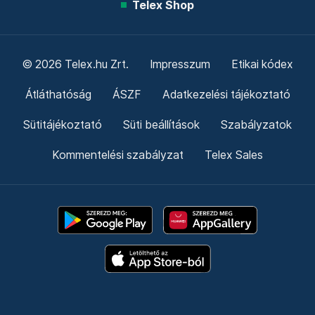
Telex Shop
© 2026 Telex.hu Zrt.
Impresszum
Etikai kódex
Átláthatóság
ÁSZF
Adatkezelési tájékoztató
Sütitájékoztató
Süti beállítások
Szabályzatok
Kommentelési szabályzat
Telex Sales