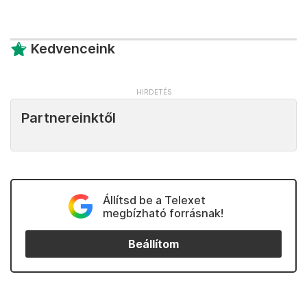
Kedvenceink
Partnereinktől
Állítsd be a Telexet
megbízható forrásnak!
Beállítom