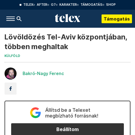
TELEX
AFTER
G7
KARAKTER
TÁMOGATÁS
SHOP
Támogatás
Lövöldözés Tel-Aviv központjában,
többen meghaltak
KÜLFÖLD
Bakró-Nagy Ferenc
Állítsd be a Telexet
megbízható forrásnak!
Beállítom