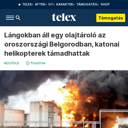
TELEX
AFTER
G7
KARAKTER
TÁMOGATÁS
SHOP
Támogatás
Lángokban áll egy olajtároló az
oroszországi Belgorodban, katonai
helikopterek támadhattak
frissítve
KÜLFÖLD