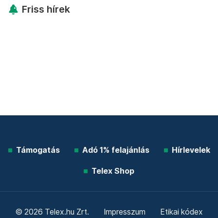
Friss hírek
Támogatás
Adó 1% felajánlás
Hírlevelek
Telex Shop
© 2026 Telex.hu Zrt.
Impresszum
Etikai kódex