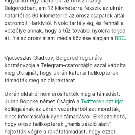
Kigyulladt egy olajtároló az oroszországi
Belgorodban, ami 12 kilométerre fekszik az ukrán
határtól és 80 kilométerre az orosz csapatok által
ostromolt Harkivtól. Nyolc tartály ég, és fennáll a
veszélye annak, hogy a tűz további nyolcra terjed
át, írja az orosz állami média közlése alapján a
BBC
.
Vjacseszlav Gladkov, Belgorod regionális
kormányzója a Telegram-csatornáján azzal vádolta
meg Ukrajnát, hogy ukrán katonai helikopterek
támadták meg az olajraktárat.
Ukrán oldalról nem erősítették meg a támadást.
Julian Röpcke német újságíró a
Twitteren azt írja
:
kollégájának az ukrán vezérkarból azt mondták,
nincs információjuk ilyen támadásról. Elképzelhető,
hogy orosz helikopterek „hamis zászló alatt”
hajtották végre a rakétatámadást, hogy ezzel