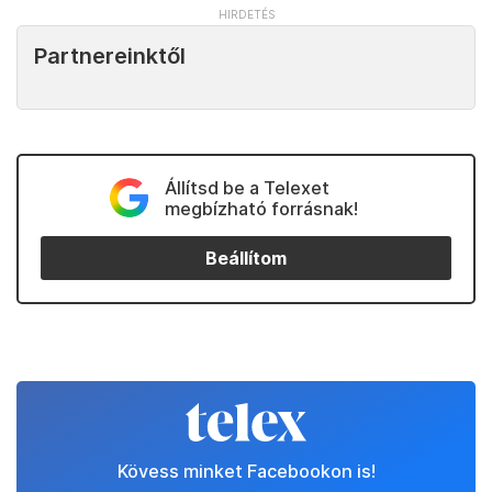
Partnereinktől
Állítsd be a Telexet
megbízható forrásnak!
Beállítom
Kövess minket Facebookon is!