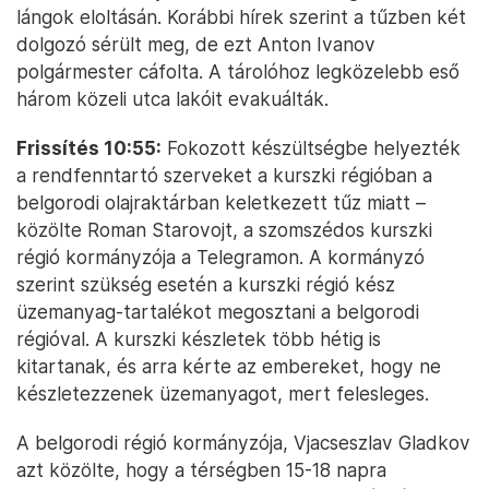
lángok eloltásán. Korábbi hírek szerint a tűzben két
dolgozó sérült meg, de ezt Anton Ivanov
polgármester cáfolta. A tárolóhoz legközelebb eső
három közeli utca lakóit evakuálták.
Frissítés 10:55:
Fokozott készültségbe helyezték
a rendfenntartó szerveket a kurszki régióban a
belgorodi olajraktárban keletkezett tűz miatt –
közölte Roman Starovojt, a szomszédos kurszki
régió kormányzója a Telegramon. A kormányzó
szerint szükség esetén a kurszki régió kész
üzemanyag-tartalékot megosztani a belgorodi
régióval. A kurszki készletek több hétig is
kitartanak, és arra kérte az embereket, hogy ne
készletezzenek üzemanyagot, mert felesleges.
A belgorodi régió kormányzója, Vjacseszlav Gladkov
azt közölte, hogy a térségben 15-18 napra