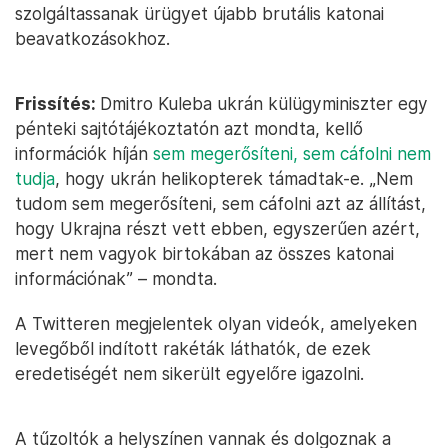
szolgáltassanak ürügyet újabb brutális katonai
beavatkozásokhoz.
Frissítés:
Dmitro Kuleba ukrán külügyminiszter egy
pénteki sajtótájékoztatón azt mondta, kellő
információk híján
sem megerősíteni, sem cáfolni nem
tudja
, hogy ukrán helikopterek támadtak-e. „Nem
tudom sem megerősíteni, sem cáfolni azt az állítást,
hogy Ukrajna részt vett ebben, egyszerűen azért,
mert nem vagyok birtokában az összes katonai
információnak” – mondta.
A Twitteren megjelentek olyan videók, amelyeken
levegőből indított rakéták láthatók, de ezek
eredetiségét nem sikerült egyelőre igazolni.
A tűzoltók a helyszínen vannak és dolgoznak a