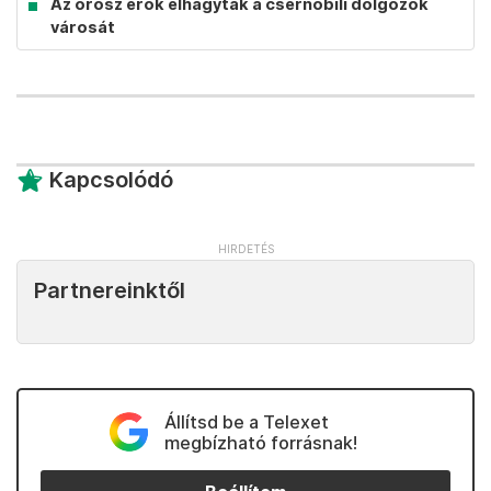
Az orosz erők elhagyták a csernobili dolgozók
városát
Kapcsolódó
Partnereinktől
Állítsd be a Telexet
megbízható forrásnak!