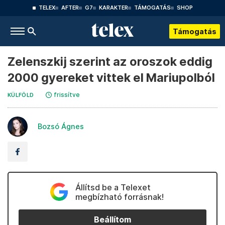
TELEX
AFTER
G7
KARAKTER
TÁMOGATÁS
SHOP
Támogatás
Zelenszkij szerint az oroszok eddig
2000 gyereket vittek el Mariupolból
frissítve
KÜLFÖLD
Bozsó Ágnes
Állítsd be a Telexet
megbízható forrásnak!
Beállítom