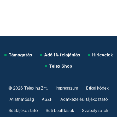
Támogatás
Adó 1% felajánlás
Hírlevelek
Telex Shop
© 2026 Telex.hu Zrt.
Impresszum
Etikai kódex
Átláthatóság
ÁSZF
Adatkezelési tájékoztató
Sütitájékoztató
Süti beállítások
Szabályzatok