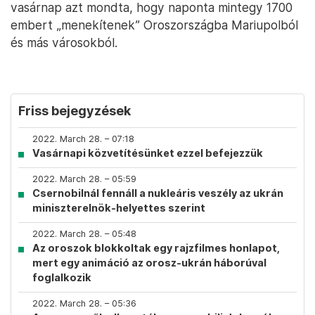
vasárnap azt mondta, hogy naponta mintegy 1700
embert „menekítenek” Oroszországba Mariupolból
és más városokból.
Friss bejegyzések
2022. March 28. – 07:18
Vasárnapi közvetítésünket ezzel befejezzük
2022. March 28. – 05:59
Csernobilnál fennáll a nukleáris veszély az ukrán
miniszterelnök-helyettes szerint
2022. March 28. – 05:48
Az oroszok blokkoltak egy rajzfilmes honlapot,
mert egy animáció az orosz-ukrán háborúval
foglalkozik
2022. March 28. – 05:36