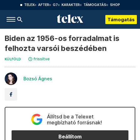
TELEX
AFTER
G7
KARAKTER
TÁMOGATÁS
SHOP
Támogatás
Biden az 1956-os forradalmat is
felhozta varsói beszédében
frissítve
KÜLFÖLD
Bozsó Ágnes
Állítsd be a Telexet
megbízható forrásnak!
Beállítom