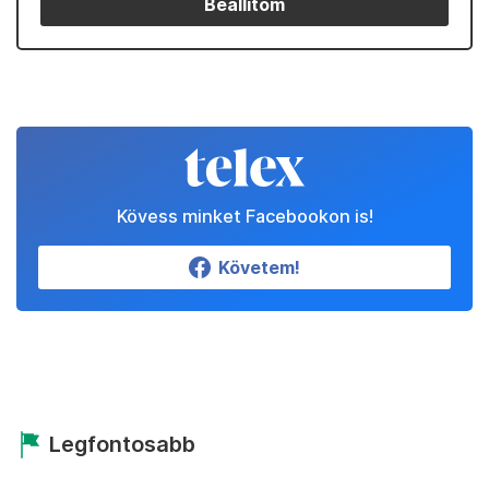
Beállítom
Kövess minket Facebookon is!
Követem!
Legfontosabb