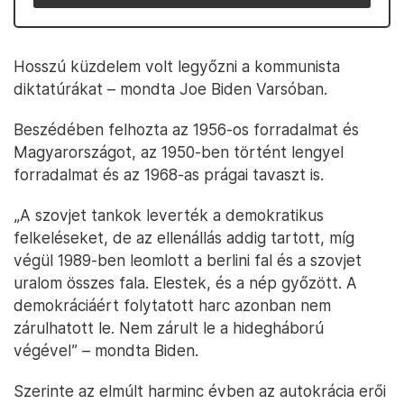
Hosszú küzdelem volt legyőzni a kommunista
diktatúrákat – mondta Joe Biden Varsóban.
Beszédében felhozta az 1956-os forradalmat és
Magyarországot, az 1950-ben történt lengyel
forradalmat és az 1968-as prágai tavaszt is.
„A szovjet tankok leverték a demokratikus
felkeléseket, de az ellenállás addig tartott, míg
végül 1989-ben leomlott a berlini fal és a szovjet
uralom összes fala. Elestek, és a nép győzött. A
demokráciáért folytatott harc azonban nem
zárulhatott le. Nem zárult le a hidegháború
végével” – mondta Biden.
Szerinte az elmúlt harminc évben az autokrácia erői