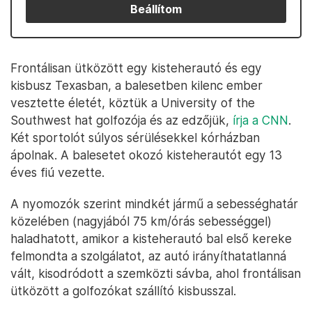
Beállítom
Frontálisan ütközött egy kisteherautó és egy
kisbusz Texasban, a balesetben kilenc ember
vesztette életét, köztük a University of the
Southwest hat golfozója és az edzőjük,
írja a CNN
.
Két sportolót súlyos sérülésekkel kórházban
ápolnak. A balesetet okozó kisteherautót egy 13
éves fiú vezette.
A nyomozók szerint mindkét jármű a sebességhatár
közelében (nagyjából 75 km/órás sebességgel)
haladhatott, amikor a kisteherautó bal első kereke
felmondta a szolgálatot, az autó irányíthatatlanná
vált, kisodródott a szemközti sávba, ahol frontálisan
ütközött a golfozókat szállító kisbusszal.