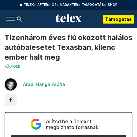
TELEX
AFTER
G7
KARAKTER
TÁMOGATÁS
SHOP
Támogatás
Tizenhárom éves fiú okozott halálos
autóbalesetet Texasban, kilenc
ember halt meg
KÜLFÖLD
Aradi Hanga Zsófia
Állítsd be a Telexet
megbízható forrásnak!