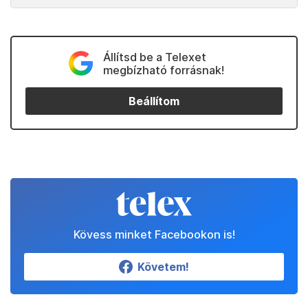
Állítsd be a Telexet
megbízható forrásnak!
Beállítom
Kövess minket Facebookon is!
Követem!