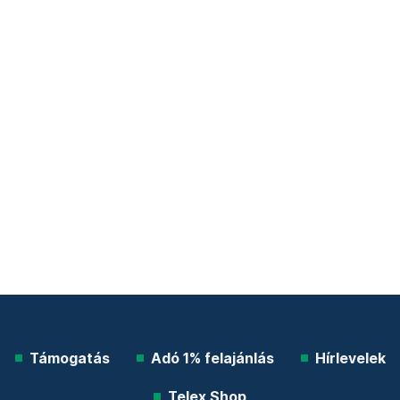
Támogatás
Adó 1% felajánlás
Hírlevelek
Telex Shop