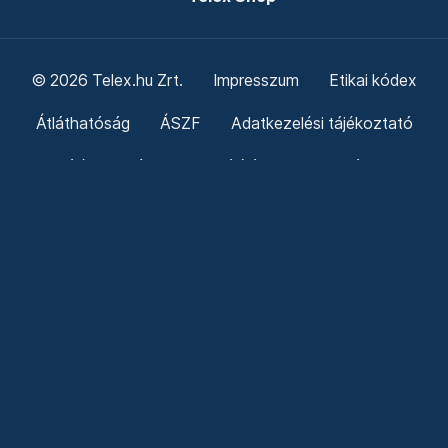
© 2026 Telex.hu Zrt.
Impresszum
Etikai kódex
Átláthatóság
ÁSZF
Adatkezelési tájékoztató
Sütitájékoztató
Süti beállítások
Szabályzatok
Kommentelési szabályzat
Telex Sales