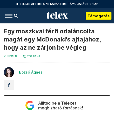
TELEX
AFTER
G7
KARAKTER
TÁMOGATÁS
SHOP
Támogatás
Egy moszkvai férfi odaláncolta
magát egy McDonald's ajtajához,
hogy az ne zárjon be végleg
frissítve
KÜLFÖLD
Bozsó Ágnes
Állítsd be a Telexet
megbízható forrásnak!