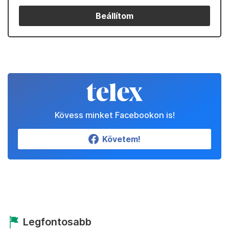
Beállítom
Kövess minket Facebookon is!
Követem!
Legfontosabb