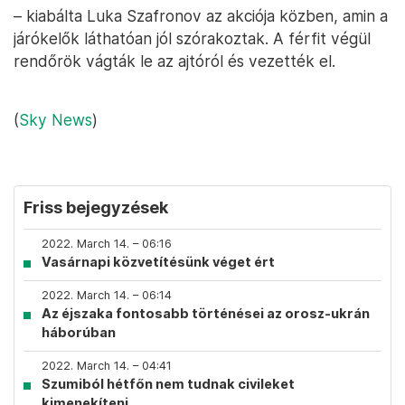
– kiabálta Luka Szafronov az akciója közben, amin a
járókelők láthatóan jól szórakoztak. A férfit végül
rendőrök vágták le az ajtóról és vezették el.
(
Sky News
)
Friss bejegyzések
2022. March 14. – 06:16
Vasárnapi közvetítésünk véget ért
2022. March 14. – 06:14
Az éjszaka fontosabb történései az orosz-ukrán
háborúban
2022. March 14. – 04:41
Szumiból hétfőn nem tudnak civileket
kimenekíteni