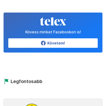
Kövess minket Facebookon is!
Követem!
Legfontosabb