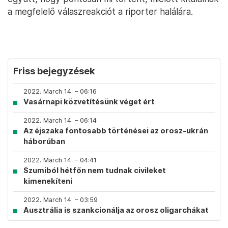
a megfelelő válaszreakciót a riporter halálára.
Friss bejegyzések
2022. March 14. – 06:16
Vasárnapi közvetítésünk véget ért
2022. March 14. – 06:14
Az éjszaka fontosabb történései az orosz-ukrán
háborúban
2022. March 14. – 04:41
Szumiból hétfőn nem tudnak civileket
kimenekíteni
2022. March 14. – 03:59
Ausztrália is szankcionálja az orosz oligarchákat