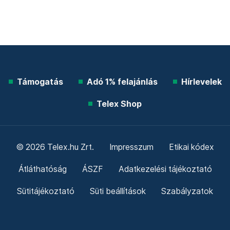
Támogatás
Adó 1% felajánlás
Hírlevelek
Telex Shop
© 2026 Telex.hu Zrt.
Impresszum
Etikai kódex
Átláthatóság
ÁSZF
Adatkezelési tájékoztató
Sütitájékoztató
Süti beállítások
Szabályzatok
Kommentelési szabályzat
Telex Sales