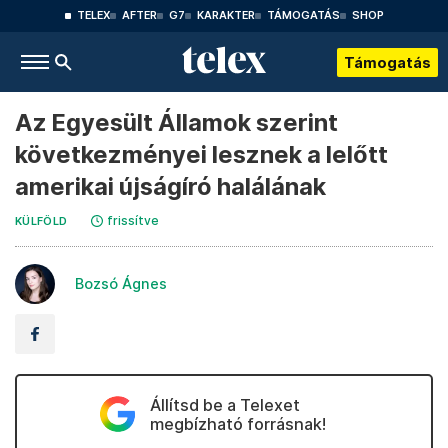
TELEX
AFTER
G7
KARAKTER
TÁMOGATÁS
SHOP
Támogatás
Az Egyesült Államok szerint
következményei lesznek a lelőtt
amerikai újságíró halálának
frissítve
KÜLFÖLD
Bozsó Ágnes
Állítsd be a Telexet
megbízható forrásnak!