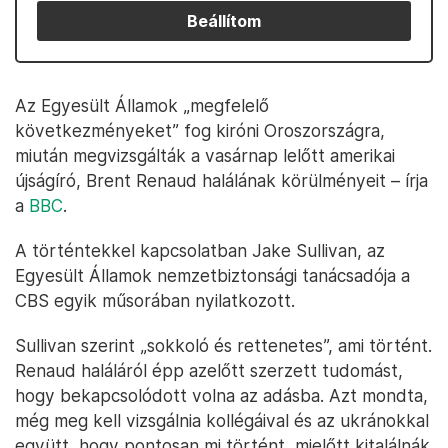
Beállítom
Az Egyesült Államok „megfelelő
következményeket” fog kiróni Oroszországra,
miután megvizsgálták a vasárnap lelőtt amerikai
újságíró, Brent Renaud halálának körülményeit – írja
a
BBC
.
A történtekkel kapcsolatban Jake Sullivan, az
Egyesült Államok nemzetbiztonsági tanácsadója a
CBS egyik műsorában nyilatkozott.
Sullivan szerint „sokkoló és rettenetes”, ami történt.
Renaud haláláról épp azelőtt szerzett tudomást,
hogy bekapcsolódott volna az adásba. Azt mondta,
még meg kell vizsgálnia kollégáival és az ukránokkal
együtt, hogy pontosan mi történt, mielőtt kitalálnák