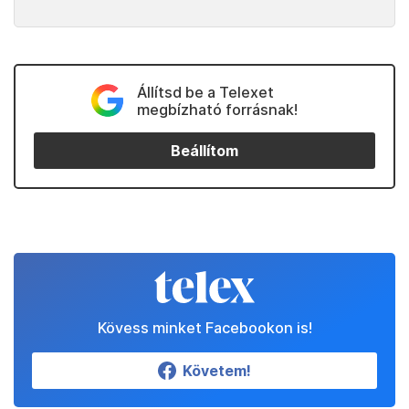
Állítsd be a Telexet
megbízható forrásnak!
Beállítom
Kövess minket Facebookon is!
Követem!