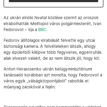
Az ukrán elnöki hivatal közlése szerint az oroszok
elrabolhatták Melitopol város polgármesterét, Ivan
Fedorovot – írja a
BBC
.
Fedorov állítólagos elrablását felvette egy utcai
biztonsági kamera. A felvételeken látszik, ahogy
egy épületből kilépve több fegyveres, egyenruhás
alak elvezet valakit, de az nem látszik jól, hogy kit.
Anton Herascsenko ukrán belügyminisztériumi
tanácsadó korábban azt mondta, hogy Fedorovot a
város egyik „válságközpontjából” rabolták el
műanyag zacskóval a fején.