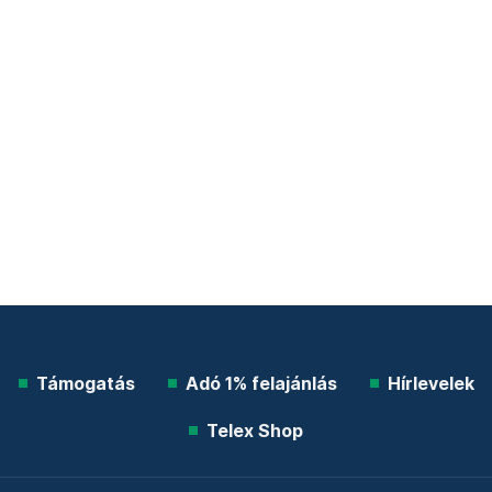
Támogatás
Adó 1% felajánlás
Hírlevelek
Telex Shop