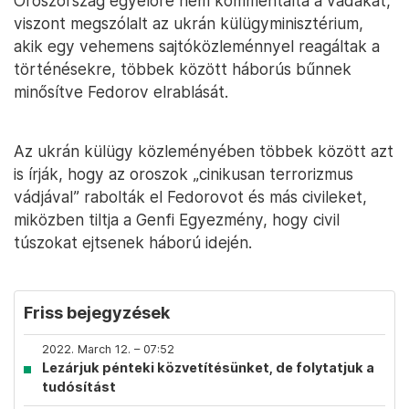
Oroszország egyelőre nem kommentálta a vádakat,
viszont megszólalt az ukrán külügyminisztérium,
akik egy vehemens sajtóközleménnyel reagáltak a
történésekre, többek között háborús bűnnek
minősítve Fedorov elrablását.
Az ukrán külügy közleményében többek között azt
is írják, hogy az oroszok „cinikusan terrorizmus
vádjával” rabolták el Fedorovot és más civileket,
miközben tiltja a Genfi Egyezmény, hogy civil
túszokat ejtsenek háború idején.
Friss bejegyzések
2022. March 12. – 07:52
Lezárjuk pénteki közvetítésünket, de folytatjuk a
tudósítást