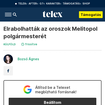
TELEX
AFTER
G7
KARAKTER
TÁMOGATÁS
SHOP
Támogatás
Elrabolhatták az oroszok Melitopol
polgármesterét
frissítve
KÜLFÖLD
Bozsó Ágnes
Állítsd be a Telexet
megbízható forrásnak!
Beállítom