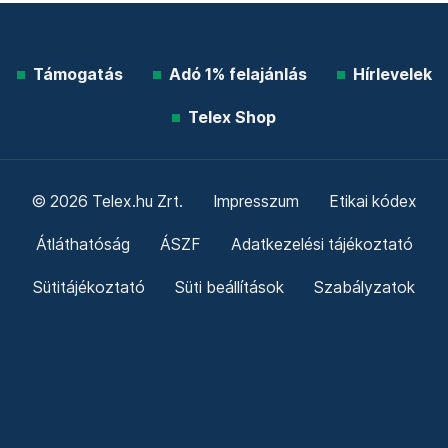
Támogatás
Adó 1% felajánlás
Hírlevelek
Telex Shop
© 2026 Telex.hu Zrt.
Impresszum
Etikai kódex
Átláthatóság
ÁSZF
Adatkezelési tájékoztató
Sütitájékoztató
Süti beállítások
Szabályzatok
Kommentelési szabályzat
Telex Sales