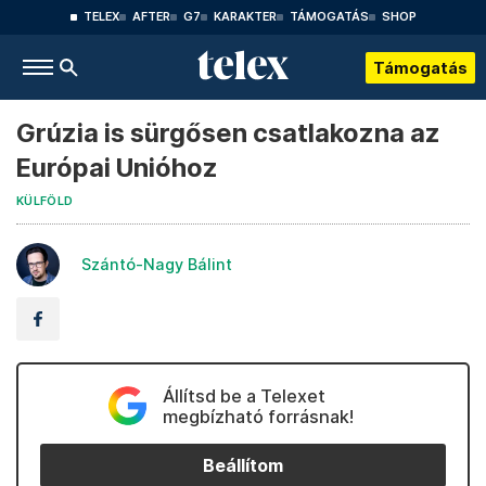
TELEX
AFTER
G7
KARAKTER
TÁMOGATÁS
SHOP
Támogatás
Grúzia is sürgősen csatlakozna az
Európai Unióhoz
KÜLFÖLD
Szántó-Nagy Bálint
Állítsd be a Telexet
megbízható forrásnak!
Beállítom