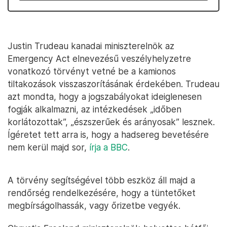
Justin Trudeau kanadai miniszterelnök az
Emergency Act elnevezésű veszélyhelyzetre
vonatkozó törvényt vetné be a kamionos
tiltakozások visszaszorításának érdekében. Trudeau
azt mondta, hogy a jogszabályokat ideiglenesen
fogják alkalmazni, az intézkedések „időben
korlátozottak”, „észszerűek és arányosak” lesznek.
Ígéretet tett arra is, hogy a hadsereg bevetésére
nem kerül majd sor,
írja a BBC
.
A törvény segítségével több eszköz áll majd a
rendőrség rendelkezésére, hogy a tüntetőket
megbírságolhassák, vagy őrizetbe vegyék.