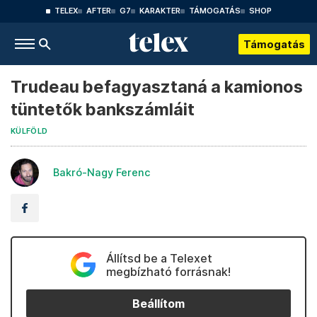
TELEX
AFTER
G7
KARAKTER
TÁMOGATÁS
SHOP
Támogatás
Trudeau befagyasztaná a kamionos
tüntetők bankszámláit
KÜLFÖLD
Bakró-Nagy Ferenc
Állítsd be a Telexet
megbízható forrásnak!
Beállítom