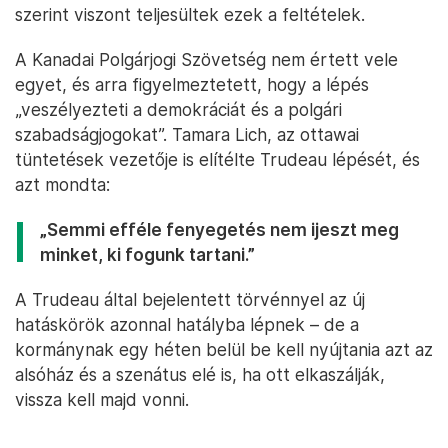
szerint viszont teljesültek ezek a feltételek.
A Kanadai Polgárjogi Szövetség nem értett vele
egyet, és arra figyelmeztetett, hogy a lépés
„veszélyezteti a demokráciát és a polgári
szabadságjogokat”. Tamara Lich, az ottawai
tüntetések vezetője is elítélte Trudeau lépését, és
azt mondta:
„Semmi efféle fenyegetés nem ijeszt meg
minket, ki fogunk tartani.”
A Trudeau által bejelentett törvénnyel az új
hatáskörök azonnal hatályba lépnek – de a
kormánynak egy héten belül be kell nyújtania azt az
alsóház és a szenátus elé is, ha ott elkaszálják,
vissza kell majd vonni.