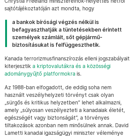
Chrystia Freeland miniszterelnök-helyettes hétfői
sajtótájékoztatóján azt mondta, hogy
a bankok bírósági végzés nélkül is
befagyaszthatják a tüntetésekben érintett
személyek számláit, sőt gépjármű-
biztosításukat is felfüggeszthetik.
Kanada terrorizmusfinanszírozás elleni jogszabályait
kiterjesztik
a kriptovalutákra és a közösségi
adománygyűjtő platformokra
is.
Az 1988-ban elfogadott, de eddig soha nem
használt veszélyhelyzeti törvényt csak olyan
„sürgős és kritikus helyzetben” lehet alkalmazni,
amely „súlyosan veszélyezteti a kanadaiak életét,
egészségét vagy biztonságát”, a törvényes
tiltakozások azonban nem minősülnek annak. David
Lametti kanadai igazságügyi miniszter véleménye