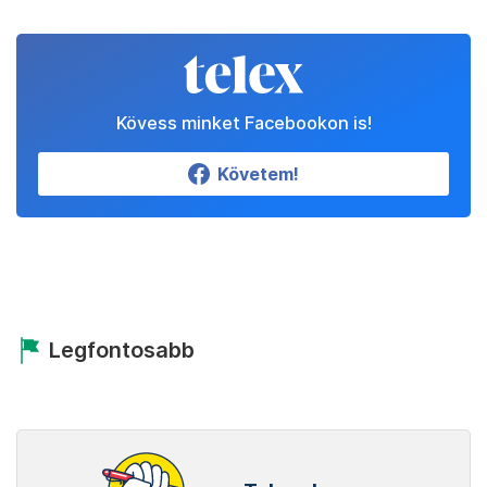
Kövess minket Facebookon is!
Követem!
Legfontosabb