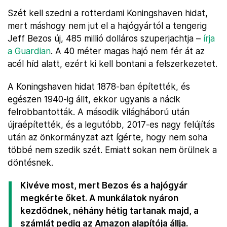
Szét kell szedni a rotterdami Koningshaven hidat,
mert máshogy nem jut el a hajógyártól a tengerig
Jeff Bezos új, 485 millió dolláros szuperjachtja –
írja
a Guardian
. A 40 méter magas hajó nem fér át az
acél híd alatt, ezért ki kell bontani a felszerkezetet.
A Koningshaven hidat 1878-ban építették, és
egészen 1940-ig állt, ekkor ugyanis a nácik
felrobbantották. A második világháború után
újraépítették, és a legutóbb, 2017-es nagy felújítás
után az önkormányzat azt ígérte, hogy nem soha
többé nem szedik szét. Emiatt sokan nem örülnek a
döntésnek.
Kivéve most, mert Bezos és a hajógyár
megkérte őket. A munkálatok nyáron
kezdődnek, néhány hétig tartanak majd, a
számlát pedig az Amazon alapítója állja.