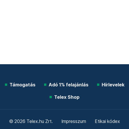
Támogatás
Adó 1% felajánlás
Hírlevelek
Telex Shop
© 2026 Telex.hu Zrt.
Impresszum
Etikai kódex