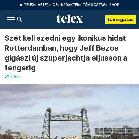
TELEX
AFTER
G7
KARAKTER
TÁMOGATÁS
SHOP
Támogatás
Szét kell szedni egy ikonikus hidat
Rotterdamban, hogy Jeff Bezos
gigászi új szuperjachtja eljusson a
tengerig
KÜLFÖLD