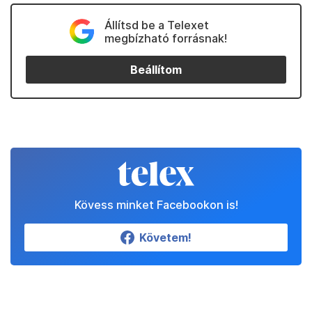
Állítsd be a Telexet
megbízható forrásnak!
Beállítom
Kövess minket Facebookon is!
Követem!