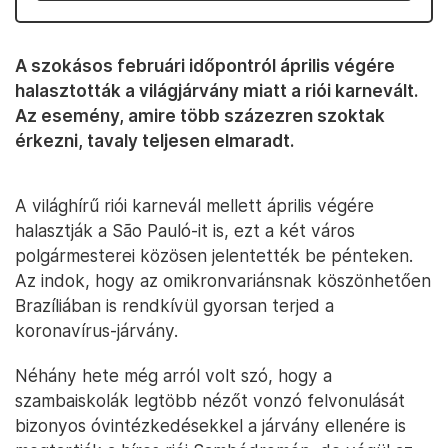
A szokásos februári időpontról április végére
halasztották a világjárvány miatt a riói karnevált.
Az esemény, amire több százezren szoktak
érkezni, tavaly teljesen elmaradt.
A világhírű riói karnevál mellett április végére
halasztják a São Pauló-it is, ezt a két város
polgármesterei közösen jelentették be pénteken.
Az indok, hogy az omikronvariánsnak köszönhetően
Brazíliában is rendkívül gyorsan terjed a
koronavírus-járvány.
Néhány hete még arról volt szó, hogy a
szambaiskolák legtöbb nézőt vonzó felvonulását
bizonyos óvintézkedésekkel a járvány ellenére is