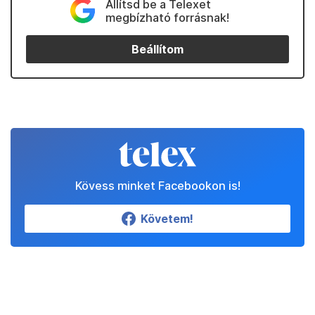
Állítsd be a Telexet
megbízható forrásnak!
Beállítom
Kövess minket Facebookon is!
Követem!