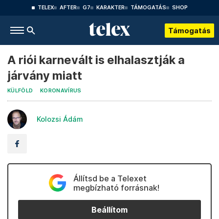
TELEX
AFTER
G7
KARAKTER
TÁMOGATÁS
SHOP
Támogatás
A riói karnevált is elhalasztják a
járvány miatt
KÜLFÖLD
KORONAVÍRUS
Kolozsi Ádám
Állítsd be a Telexet
megbízható forrásnak!
Beállítom