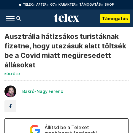
TELEX
AFTER
G7
KARAKTER
TÁMOGATÁS
SHOP
Támogatás
Ausztrália hátizsákos turistáknak
fizetne, hogy utazásuk alatt töltsék
be a Covid miatt megüresedett
állásokat
KÜLFÖLD
Bakró-Nagy Ferenc
Állítsd be a Telexet