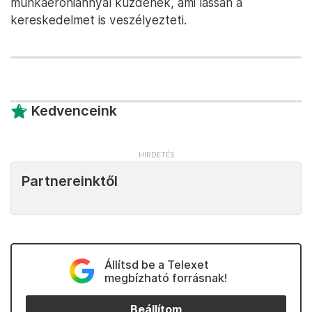
munkaerőhiánnyal küzdenek, ami lassan a
kereskedelmet is veszélyezteti.
Kedvenceink
Partnereinktől
Állítsd be a Telexet
megbízható forrásnak!
Beállítom