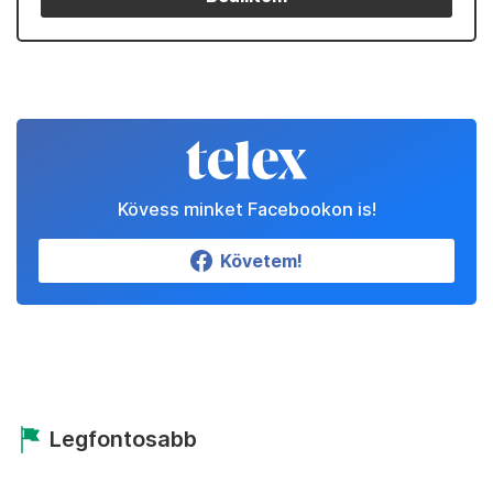
Kövess minket Facebookon is!
Követem!
Legfontosabb