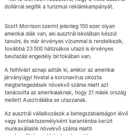
dollárral segítik a turizmus reklámkampányát.
Scott Morrison szerint jelenleg 150 ezer olyan
amerikai diák van, aki ausztrál iskolában készül
tanulni, és már érvényes vízummal is rendelkezik,
továbbá 23 500 hátizsákos utazó is érvényes
beutazási engedély birtokában van.
A felhívást aznap adták ki, amikor az amerikai
járványügyi hivatal a koronavírus okozta
megbetegedések növekvő száma miatt azt
tanácsolta az amerikaiaknak, hogy 21 másik ország
mellett Ausztráliába se utazzanak.
Az ausztrál vállalkozások a betegszabadságon lévő
vagy kontaktszemélyként karanténba került
munkavállalók növekvő száma miatti