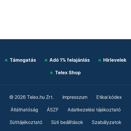
Támogatás
Adó 1% felajánlás
Hírlevelek
Telex Shop
© 2026 Telex.hu Zrt.
Impresszum
Etikai kódex
Átláthatóság
ÁSZF
Adatkezelési tájékoztató
Sütitájékoztató
Süti beállítások
Szabályzatok