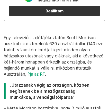
megbízható forrásnak!
Beállítom
Egy televíziós sajtótájékoztatón Scott Morrison
ausztrál miniszterelnök 630 ausztrál dollár (140 ezer
forint) vízumkérelmi díjat ígért minden olyan
hátizsákos utazónak vagy diáknak, aki a következő
két-három hónapban érkezik az országba, és
hajlandó munkát is vállalni, miközben átutazik
Ausztrálián,
írja az RT
.
„Utazzanak végig az országon, közben
segítsenek be a mezőgazdasági
munkákba, a vendéglátóiparba”
– kérte Morrison hozzátéve, hogy 3 millió ausztrál