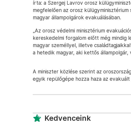
írta: a Szergej Lavrov orosz külügyminis
megfelelően az orosz külügyminisztérium 
magyar állampolgárok evakuálásában.
„Az orosz védelmi minisztérium evakuációs
kereskedelmi forgalom előtt még mindig le
magyar személlyel, illetve családtagjaikka
a hetedik magyar, aki kettős állampolgár, 
A miniszter közlése szerint az oroszorsz
egyik repülőgépe hozza haza az evakuált
Kedvenceink