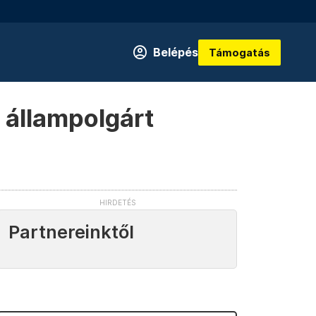
Belépés
Támogatás
r állampolgárt
Partnereinktől