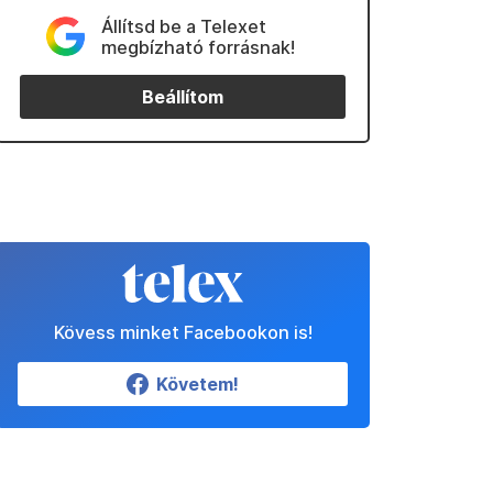
Állítsd be a Telexet
megbízható forrásnak!
Beállítom
Kövess minket Facebookon is!
Követem!