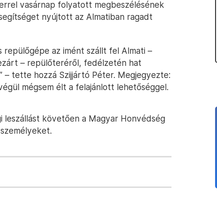
zterrel vasárnap folyatott megbeszélésének
segítséget nyújtott az Almatiban ragadt
 repülőgépe az imént szállt fel Almati –
zárt – repülőteréről, fedélzetén hat
l” – tette hozzá Szijjártó Péter. Megjegyezte:
végül mégsem élt a felajánlott lehetőséggel.
ági leszállást követően a Magyar Honvédség
 személyeket.