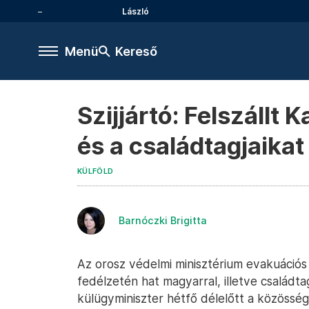
László
Menü
Kereső
Szijjártó: Felszállt
és a családtagjaikat
KÜLFÖLD
Barnóczki Brigitta
Az orosz védelmi minisztérium evakuációs 
fedélzetén hat magyarral, illetve családta
külügyminiszter hétfő délelőtt a közösségi