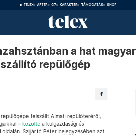
TELEX
AFTER
G7
KARAKTER
TÁMOGATÁS
SHOP
 Kazahsztánban a hat magya
 szállító repülőgép
repülőgépe felszállt Almati repülőteréről,
gjaikkal –
közölte
a külgazdasági és
 oldalán. Szijjártó Péter bejegyzésében azt