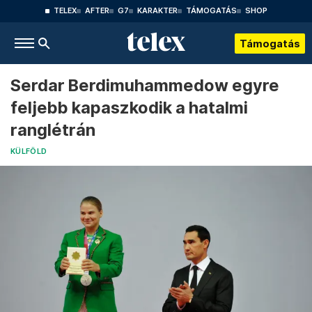
TELEX
AFTER
G7
KARAKTER
TÁMOGATÁS
SHOP
Támogatás
Serdar Berdimuhammedow egyre
feljebb kapaszkodik a hatalmi
ranglétrán
KÜLFÖLD