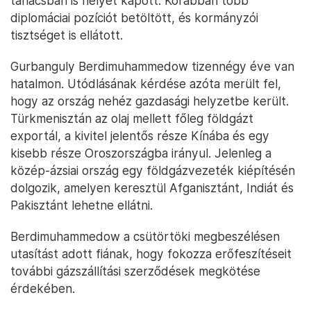
tanácsban is helyet kapott. Korábban több
diplomáciai pozíciót betöltött, és kormányzói
tisztséget is ellátott.
Gurbanguly Berdimuhammedow tizennégy éve van
hatalmon. Utódlásának kérdése azóta merült fel,
hogy az ország nehéz gazdasági helyzetbe került.
Türkmenisztán az olaj mellett főleg földgázt
exportál, a kivitel jelentős része Kínába és egy
kisebb része Oroszországba irányul. Jelenleg a
közép-ázsiai ország egy földgázvezeték kiépítésén
dolgozik, amelyen keresztül Afganisztánt, Indiát és
Pakisztánt lehetne ellátni.
Berdimuhammedow a csütörtöki megbeszélésen
utasítást adott fiának, hogy fokozza erőfeszítéseit
további gázszállítási szerződések megkötése
érdekében.