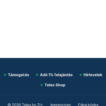
Támogatás
Adó 1% felajánlás
Hírlevelek
Telex Shop
© 2026 Telex.hu Zrt.
Impresszum
Etikai kódex