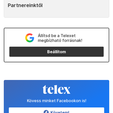
Partnereinktől
Állítsd be a Telexet
megbízható forrásnak!
Beállítom
Kövess minket Facebookon is!
Követem!