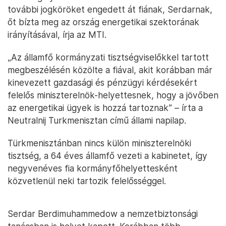
további jogköröket engedett át fiának, Serdarnak,
őt bízta meg az ország energetikai szektorának
irányításával, írja az MTI.
„Az államfő kormányzati tisztségviselőkkel tartott
megbeszélésén közölte a fiával, akit korábban már
kinevezett gazdasági és pénzügyi kérdésekért
felelős miniszterelnök-helyettesnek, hogy a jövőben
az energetikai ügyek is hozzá tartoznak” – írta a
Neutralnij Turkmenisztan című állami napilap.
Türkmenisztánban nincs külön miniszterelnöki
tisztség, a 64 éves államfő vezeti a kabinetet, így
negyvenéves fia kormányfőhelyettesként
közvetlenül neki tartozik felelősséggel.
Serdar Berdimuhammedow a nemzetbiztonsági