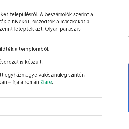
ét településről. A beszámolók szerint a
ták a híveket, elszedték a maszkokat a
zerint letépték azt. Olyan panasz is
üldték a templomból.
ósorozat is készült.
tt egyházmegye valószínűleg szintén
ban – írja a román
Ziare
.