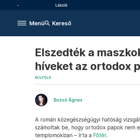
László
Menü
Kereső
Elszedték a maszkok
híveket az ortodox
KÜLFÖLD
Bozsó Ágnes
A román közegészségügyi hatóság vizsgálat
számoltak be, hogy ortodox papok nem e
templomokban – írta a
Főtér
.