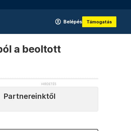
Belépés
Támogatás
ól a beoltott
Partnereinktől