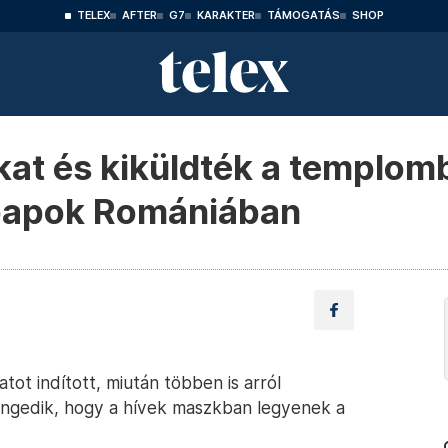
TELEX
AFTER
G7
KARAKTER
TÁMOGATÁS
SHOP
at és kiküldték a templomb
 papok Romániában
ot indított, miután többen is arról
ngedik, hogy a hívek maszkban legyenek a