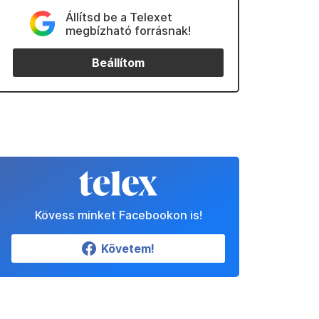
Állítsd be a Telexet
megbízható forrásnak!
Beállítom
Kövess minket Facebookon is!
Követem!