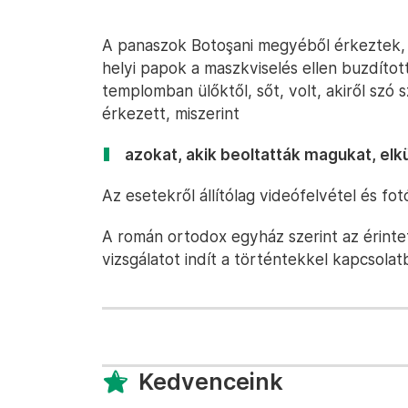
A panaszok Botoşani megyéből érkeztek, k
helyi papok a maszkviselés ellen buzdítot
templomban ülőktől, sőt, volt, akiről szó s
érkezett, miszerint
azokat, akik beoltatták magukat, elk
Az esetekről állítólag videófelvétel és fot
A román ortodox egyház szerint az érinte
vizsgálatot indít a történtekkel kapcsolat
Kedvenceink