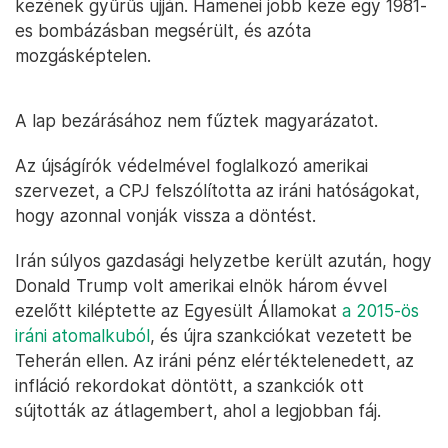
kezének gyűrűs ujján. Hamenei jobb keze egy 1981-
es bombázásban megsérült, és azóta
mozgásképtelen.
A lap bezárásához nem fűztek magyarázatot.
Az újságírók védelmével foglalkozó amerikai
szervezet, a CPJ felszólította az iráni hatóságokat,
hogy azonnal vonják vissza a döntést.
Irán súlyos gazdasági helyzetbe került azután, hogy
Donald Trump volt amerikai elnök három évvel
ezelőtt kiléptette az Egyesült Államokat
a 2015-ös
iráni atomalkuból
, és újra szankciókat vezetett be
Teherán ellen. Az iráni pénz elértéktelenedett, az
infláció rekordokat döntött, a szankciók ott
sújtották az átlagembert, ahol a legjobban fáj.