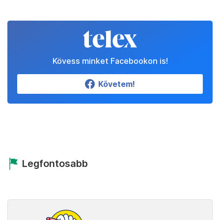
Kövess minket Facebookon is!
Követem!
Legfontosabb