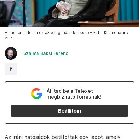
Hamenei ajatollah és az ő legendás bal keze – Fotó: Khamenei.ir /
AFP
Szalma Baksi Ferenc
Állítsd be a Telexet
megbízható forrásnak!
Beállítom
Az iráni hatóságok betiltottak egy lapot, amely