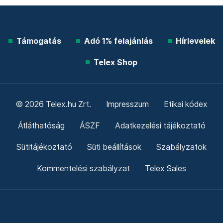
Támogatás
Adó 1% felajánlás
Hírlevelek
Telex Shop
© 2026 Telex.hu Zrt.
Impresszum
Etikai kódex
Átláthatóság
ÁSZF
Adatkezelési tájékoztató
Sütitájékoztató
Süti beállítások
Szabályzatok
Kommentelési szabályzat
Telex Sales