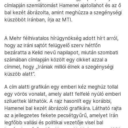
címlapján szemlátomást Hamenei ajatollahot és az ő
bal kezét ábrázolta, amint meghúzza a szegénységi
küszöböt Iránban, írja az MTI.
A Mehr félhivatalos hírügynökség adott hírt arról,
hogy az iráni sajtót felügyelő szerv hétfőn
bezáratta a Kelid nevű napilapot, miután szombati
számában címlapján közölt egy cikket azzal a
címmel, hogy „Irániak milliói élnek a szegénységi
küszöb alatt”.
A cím alatti grafikán egy emberi kéz meghúz tollal
egy vörös vonalat, amely alatt felfelé nyúló emberi
sziluettek láthatók. A rajz hasonlít egy korábbi,
Hamenei bal kezét ábrázoló grafikára. Látható rajta
az a jellegzetes fekete pecsétgyűrű, amelyet Irán
legfőbb vallási és politikai vezetője visel bal