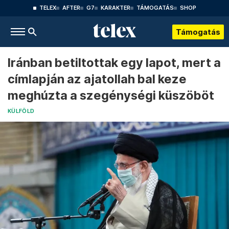
TELEX
AFTER
G7
KARAKTER
TÁMOGATÁS
SHOP
Támogatás
Iránban betiltottak egy lapot, mert a
címlapján az ajatollah bal keze
meghúzta a szegénységi küszöböt
KÜLFÖLD