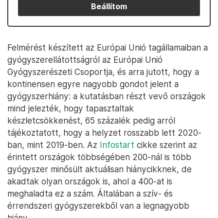
Beállítom
Felmérést készített az Európai Unió tagállamaiban a
gyógyszerellátottságról az Európai Unió
Gyógyszerészeti Csoportja, és arra jutott, hogy a
kontinensen egyre nagyobb gondot jelent a
gyógyszerhiány: a kutatásban részt vevő országok
mind jelezték, hogy tapasztaltak
készletcsökkenést, 65 százalék pedig arról
tájékoztatott, hogy a helyzet rosszabb lett 2020-
ban, mint 2019-ben. Az
Infostart
cikke szerint az
érintett országok többségében 200-nál is több
gyógyszer minősült aktuálisan hiánycikknek, de
akadtak olyan országok is, ahol a 400-at is
meghaladta ez a szám. Általában a szív- és
érrendszeri gyógyszerekből van a legnagyobb
hiány.