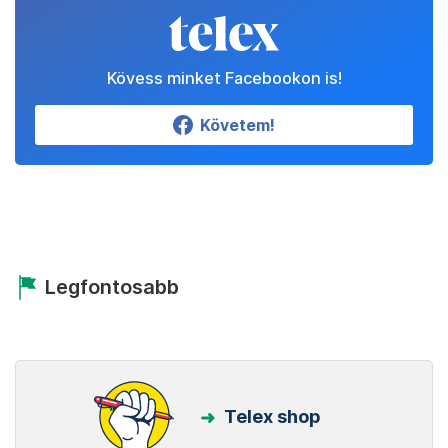
Kövess minket Facebookon is!
Követem!
Legfontosabb
Telex shop