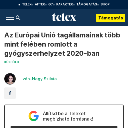
TELEX
AFTER
G7
KARAKTER
TÁMOGATÁS
SHOP
Támogatás
Az Európai Unió tagállamainak több
mint felében romlott a
gyógyszerhelyzet 2020-ban
KÜLFÖLD
Iván-Nagy Szilvia
Állítsd be a Telexet
megbízható forrásnak!