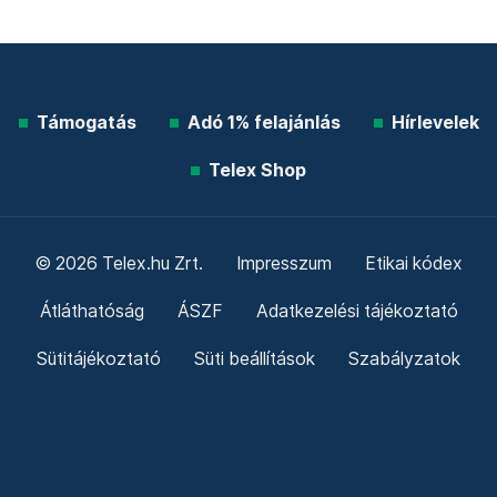
Támogatás
Adó 1% felajánlás
Hírlevelek
Telex Shop
© 2026 Telex.hu Zrt.
Impresszum
Etikai kódex
Átláthatóság
ÁSZF
Adatkezelési tájékoztató
Sütitájékoztató
Süti beállítások
Szabályzatok
Kommentelési szabályzat
Telex Sales