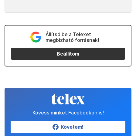
Állítsd be a Telexet
megbízható forrásnak!
Beállítom
Kövess minket Facebookon is!
Követem!