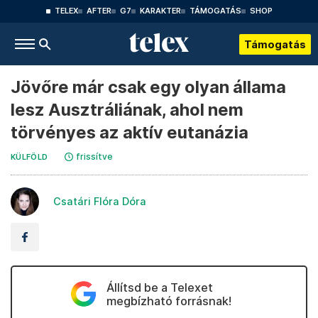
TELEX
AFTER
G7
KARAKTER
TÁMOGATÁS
SHOP
Támogatás
Jövőre már csak egy olyan állama
lesz Ausztráliának, ahol nem
törvényes az aktív eutanázia
frissítve
KÜLFÖLD
Csatári Flóra Dóra
Állítsd be a Telexet
megbízható forrásnak!