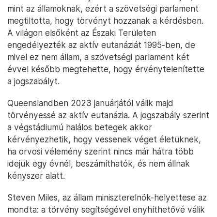
mint az államoknak, ezért a szövetségi parlament
megtiltotta, hogy törvényt hozzanak a kérdésben.
A világon elsőként az Északi Területen
engedélyezték az aktív eutanáziát 1995-ben, de
mivel ez nem állam, a szövetségi parlament két
évvel később megtehette, hogy érvénytelenítette
a jogszabályt.
Queenslandben 2023 januárjától válik majd
törvényessé az aktív eutanázia. A jogszabály szerint
a végstádiumú halálos betegek akkor
kérvényezhetik, hogy vessenek véget életüknek,
ha orvosi vélemény szerint nincs már hátra több
idejük egy évnél, beszámíthatók, és nem állnak
kényszer alatt.
Steven Miles, az állam miniszterelnök-helyettese az
mondta: a törvény segítségével enyhíthetővé válik