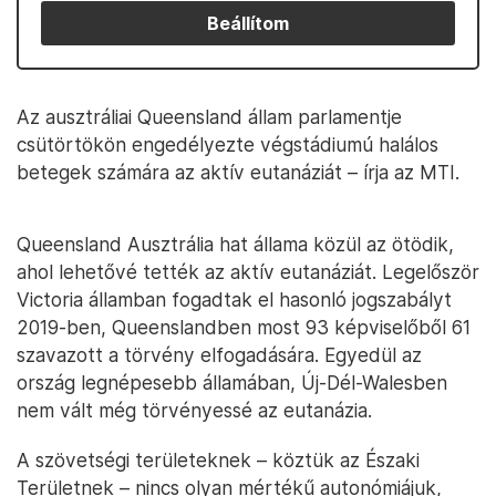
Beállítom
Az ausztráliai Queensland állam parlamentje
csütörtökön engedélyezte végstádiumú halálos
betegek számára az aktív eutanáziát – írja az MTI.
Queensland Ausztrália hat állama közül az ötödik,
ahol lehetővé tették az aktív eutanáziát. Legelőször
Victoria államban fogadtak el hasonló jogszabályt
2019-ben, Queenslandben most 93 képviselőből 61
szavazott a törvény elfogadására. Egyedül az
ország legnépesebb államában, Új-Dél-Walesben
nem vált még törvényessé az eutanázia.
A szövetségi területeknek – köztük az Északi
Területnek – nincs olyan mértékű autonómiájuk,