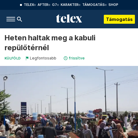
TELEX
AFTER
G7
KARAKTER
TÁMOGATÁS
SHOP
Támogatás
Heten haltak meg a kabuli
repülőtérnél
Legfontosabb
frissítve
KÜLFÖLD