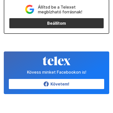
Állítsd be a Telexet
megbízható forrásnak!
Beállítom
Kövess minket Facebookon is!
Követem!