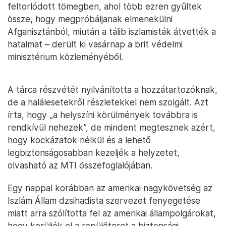
feltorlódott tömegben, ahol több ezren gyűltek
össze, hogy megpróbáljanak elmenekülni
Afganisztánból, miután a tálib iszlamisták átvették a
hatalmat – derült ki vasárnap a brit védelmi
minisztérium közleményéből.
A tárca részvétét nyilvánította a hozzátartozóknak,
de a halálesetekről részletekkel nem szolgált. Azt
írta, hogy „a helyszíni körülmények továbbra is
rendkívül nehezek”, de mindent megtesznek azért,
hogy kockázatok nélkül és a lehető
legbiztonságosabban kezeljék a helyzetet,
olvasható az MTI összefoglalójában.
Egy nappal korábban az amerikai nagykövetség az
Iszlám Állam dzsihadista szervezet fenyegetése
miatt arra szólította fel az amerikai állampolgárokat,
hogy kerüljék el a repülőteret a biztonsági