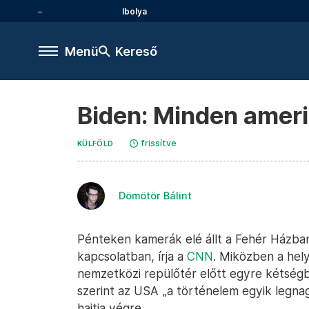
Ibolya
Menü
Kereső
Biden: Minden ameri
frissítve
KÜLFÖLD
Dömötör Bálint
Pénteken kamerák elé állt a Fehér Házban
kapcsolatban, írja a
CNN
. Miközben a hely
nemzetközi repülőtér előtt egyre kétségb
szerint az USA „a történelem egyik legna
hajtja végre.