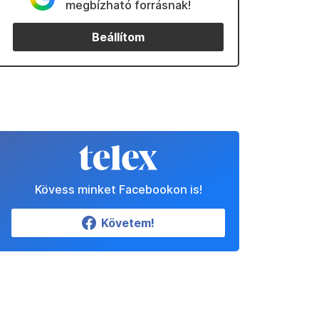
megbízható forrásnak!
Beállítom
Kövess minket Facebookon is!
Követem!