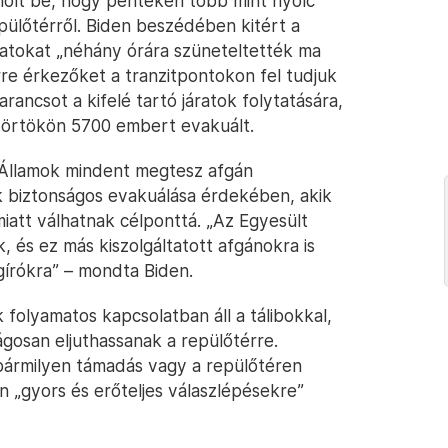
ámolt be, hogy pénteken több mint nyolc
epülőtérről. Biden beszédében kitért a
áratokat „néhány órára szüneteltették ma
rre érkezőket a tranzitpontokon fel tudjuk
rancsot a kifelé tartó járatok folytatására,
ütörtökön 5700 embert evakuált.
 Államok mindent megtesz afgán
k biztonságos evakuálása érdekében, akik
iatt válhatnak célponttá. „Az Egyesült
, és ez más kiszolgáltatott afgánokra is
gírókra” – mondta Biden.
folyamatos kapcsolatban áll a tálibokkal,
ágosan eljuthassanak a repülőtérre.
i bármilyen támadás vagy a repülőtéren
 „gyors és erőteljes válaszlépésekre”