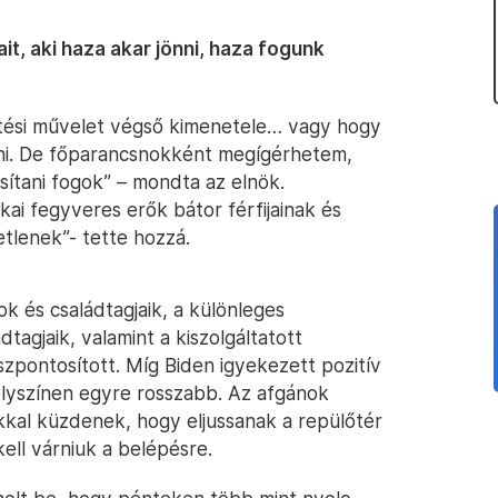
t, aki haza akar jönni, haza fogunk
tési művelet végső kimenetele… vagy hogy
ni. De főparancsnokként megígérhetem,
ítani fogok” – mondta az elnök.
kai fegyveres erők bátor férfijainak és
etlenek”- tette hozzá.
k és családtagjaik, a különleges
agjaik, valamint a kiszolgáltatott
zpontosított. Míg Biden igyekezett pozitív
helyszínen egyre rosszabb. Az afgánok
kal küzdenek, hogy eljussanak a repülőtér
ell várniuk a belépésre.