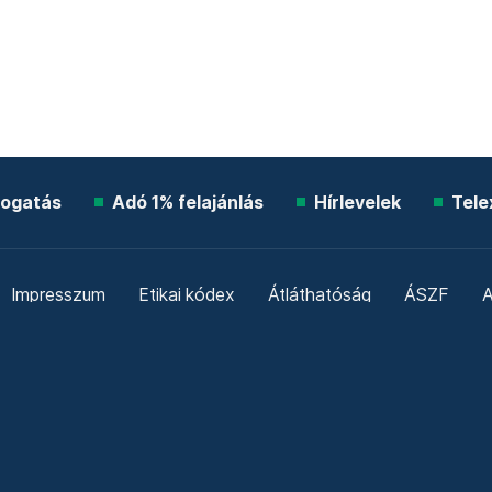
ogatás
Adó 1% felajánlás
Hírlevelek
Tele
Impresszum
Etikai kódex
Átláthatóság
ÁSZF
A
Süti beállítások
Szabályzatok
Kommentelési szabály