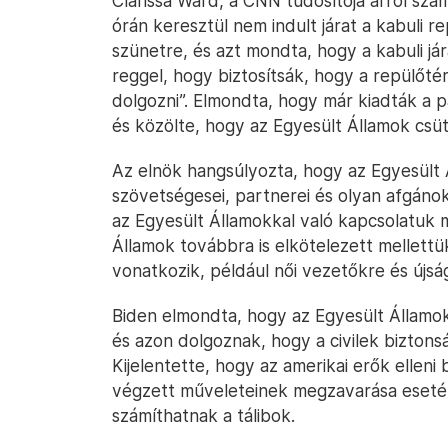
Clarissa Ward, a CNN tudósítója arról sz
órán keresztül nem indult járat a kabuli r
szünetre, és azt mondta, hogy a kabuli j
reggel, hogy biztosítsák, hogy a repülőté
dolgozni”. Elmondta, hogy már kiadták a pa
és közölte, hogy az Egyesült Államok cs
Az elnök hangsúlyozta, hogy az Egyesült
szövetségesei, partnerei és olyan afgáno
az Egyesült Államokkal való kapcsolatuk m
Államok továbbra is elkötelezett mellettük
vonatkozik, például női vezetőkre és újsá
Biden elmondta, hogy az Egyesült Államok 
és azon dolgoznak, hogy a civilek biztons
Kijelentette, hogy az amerikai erők ellen
végzett műveleteinek megzavarása esetén
számíthatnak a tálibok.