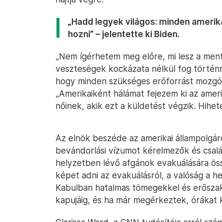
„Hadd legyek világos: minden amerikai
hozni” – jelentette ki Biden.
„Nem ígérhetem meg előre, mi lesz a men
veszteségek kockázata nélkül fog történ
hogy minden szükséges erőforrást mozgós
„Amerikaiként hálámat fejezem ki az ameri
nőinek, akik ezt a küldetést végzik. Hihet
Az elnök beszéde az amerikai állampolgáro
bevándorlási vízumot kérelmezők és családt
helyzetben lévő afgánok evakuálására öss
képet adni az evakuálásról, a valóság a 
Kabulban hatalmas tömegekkel és erőszak
kapujáig, és ha már megérkeztek, órákat k