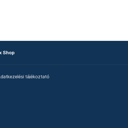
x Shop
datkezelési tájékoztató
zat
Telex Sales