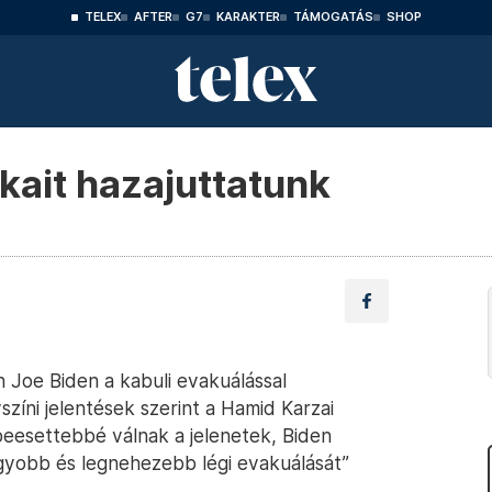
TELEX
AFTER
G7
KARAKTER
TÁMOGATÁS
SHOP
kait hazajuttatunk
 Joe Biden a kabuli evakuálással
színi jelentések szerint a Hamid Karzai
eesettebbé válnak a jelenetek, Biden
gyobb és legnehezebb légi evakuálását”