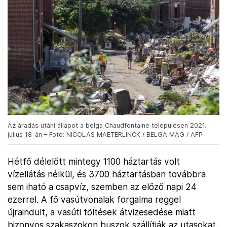
Az áradás utáni állapot a belga Chaudfontaine településen 2021.
július 18-án – Fotó: NICOLAS MAETERLINCK / BELGA MAG / AFP
Hétfő délelőtt mintegy 1100 háztartás volt
vízellátás nélkül, és 3700 háztartásban továbbra
sem iható a csapvíz, szemben az előző napi 24
ezerrel. A fő vasútvonalak forgalma reggel
újraindult, a vasúti töltések átvizesedése miatt
bizonyos szakaszokon buszok szállítják az utasokat.