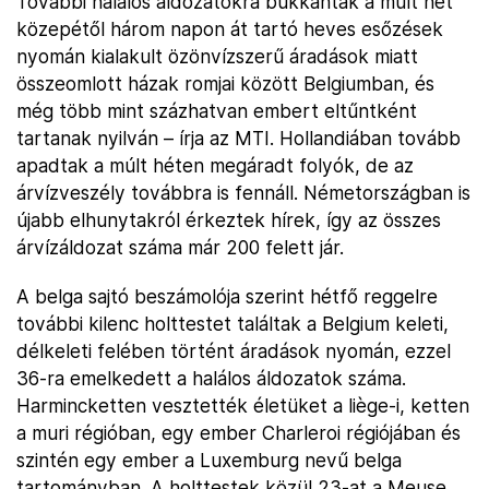
További halálos áldozatokra bukkantak a múlt hét
közepétől három napon át tartó heves esőzések
nyomán kialakult özönvízszerű áradások miatt
összeomlott házak romjai között Belgiumban, és
még több mint százhatvan embert eltűntként
tartanak nyilván – írja az MTI. Hollandiában tovább
apadtak a múlt héten megáradt folyók, de az
árvízveszély továbbra is fennáll. Németországban is
újabb elhunytakról érkeztek hírek, így az összes
árvízáldozat száma már 200 felett jár.
A belga sajtó beszámolója szerint hétfő reggelre
további kilenc holttestet találtak a Belgium keleti,
délkeleti felében történt áradások nyomán, ezzel
36-ra emelkedett a halálos áldozatok száma.
Harmincketten vesztették életüket a liège-i, ketten
a muri régióban, egy ember Charleroi régiójában és
szintén egy ember a Luxemburg nevű belga
tartományban. A holttestek közül 23-at a Meuse