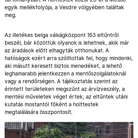
egyik mellékfolyója, a Vesdre völgyében találtak
meg.
Az illetékes belga válságközpont 163 eltűntről
beszél, bár közöttük olyanok is lehetnek, akik már
az áradások előtt elhagyták otthonukat. A
hatóságok ezért arra szólítottak fel, hogy mindenki,
aki másutt keresett biztos menedéket, a lehető
leghamarabb jelentkezzen a mentőszolgálatoknál
vagy a rendőrségen. A tájékoztatás szerint az
érintett területeken megszűnt az árvízveszély, a
mentési műveletek véget értek, az eltűntek utáni
kutatás mostantól főként a holttestek
megtalálására összpontosít.