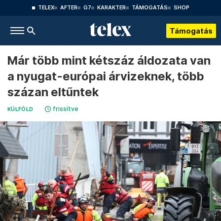
TELEX
AFTER
G7
KARAKTER
TÁMOGATÁS
SHOP
Támogatás
Már több mint kétszáz áldozata van
a nyugat-európai árvizeknek, több
százan eltűntek
frissítve
KÜLFÖLD