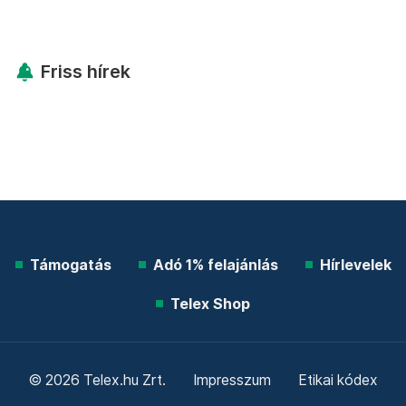
Friss hírek
Támogatás
Adó 1% felajánlás
Hírlevelek
Telex Shop
© 2026 Telex.hu Zrt.
Impresszum
Etikai kódex