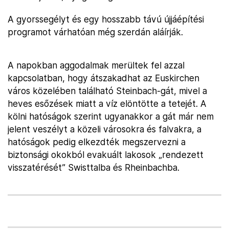
A gyorssegélyt és egy hosszabb távú újjáépítési
programot várhatóan még szerdán aláírják.
A napokban aggodalmak merültek fel azzal
kapcsolatban, hogy átszakadhat az Euskirchen
város közelében található Steinbach-gát, mivel a
heves esőzések miatt a víz elöntötte a tetejét. A
kölni hatóságok szerint ugyanakkor a gát már nem
jelent veszélyt a közeli városokra és falvakra, a
hatóságok pedig elkezdték megszervezni a
biztonsági okokból evakuált lakosok „rendezett
visszatérését” Swisttalba és Rheinbachba.