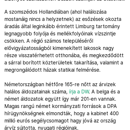
A szomszédos Hollandiában (ahol halálozása
mostanáig nincs a helyzetnek) az esőzések okozta
áradás által leginkább érintett Limburg tartomány
legnagyobb folyója és mellékfolyóinak vízszintje
csökken. A régió számos településéről
elővigyázatosságból kimenekített lakosok nagy
része visszatérhetett otthonába, és megkezdődött
a sárral borított közterületek takarítása, valamint a
megrongálódott házak statikai felmérése.
Németországban hétfőre 165-re nőtt az árvizek
halálos áldozatainak száma,
írja a DW
. A belga és a
német áldozatok együtt így már 201-en vannak.
Magas rangú német kormányzati források a DPA
hírügynökségnek elmondták, hogy a kabinet 400
millió eurós segélycsomagot hagy jóvá az ország
árvíz sújtotta, nyugati régióinak.