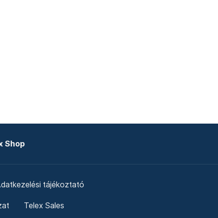
x Shop
datkezelési tájékoztató
zat
Telex Sales