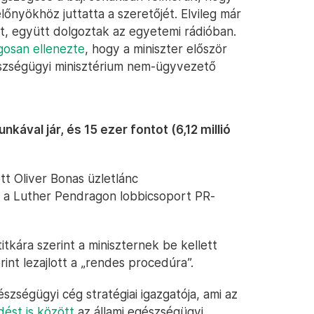
őnyökhöz juttatta a szeretőjét. Elvileg már
t, együtt dolgoztak az egyetemi rádióban.
gosan ellenezte
, hogy a miniszter először
észségügyi minisztérium nem-ügyvezető
nkával jár, és 15 ezer fontot (6,12 millió
ott Oliver Bonas üzletlánc
g a Luther Pendragon lobbicsoport PR-
tkára szerint a miniszternek be kellett
rint lezajlott a „rendes procedúra”.
szségügyi cég stratégiai igazgatója, ami az
ést is között
az állami egészségügyi