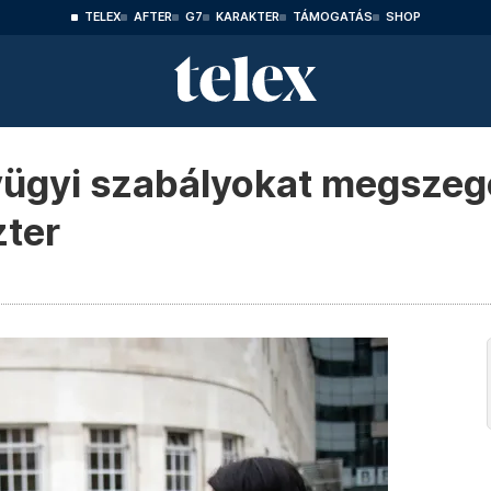
TELEX
AFTER
G7
KARAKTER
TÁMOGATÁS
SHOP
ügyi szabályokat megszegő
zter