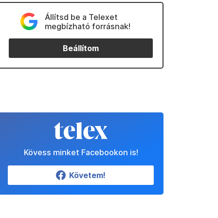
Állítsd be a Telexet
megbízható forrásnak!
Beállítom
Kövess minket Facebookon is!
Követem!