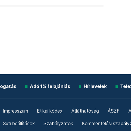
ogatás
Adó 1% felajánlás
Hírlevelek
Tele
Impresszum
Etikai kódex
Átláthatóság
ÁSZF
A
Süti beállítások
Szabályzatok
Kommentelési szabály