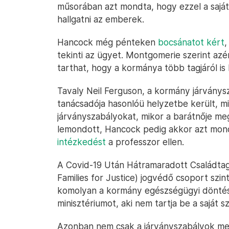
műsorában azt mondta, hogy ezzel a saját 
hallgatni az emberek.
Hancock még pénteken
bocsánatot kért
,
tekinti az ügyet. Montgomerie szerint azér
tarthat, hogy a kormánya több tagjáról is
Tavaly Neil Ferguson, a kormány járványs
tanácsadója hasonlóü helyzetbe került, m
járványszabályokat, mikor a barátnője me
lemondott, Hancock pedig akkor azt mon
intézkedést
a professzor ellen.
A Covid-19 Után Hátramaradott Családtag
Families for Justice) jogvédő csoport szi
komolyan a kormány egészségügyi döntése
minisztériumot, aki nem tartja be a saját sz
Azonban nem csak a járványszabályok meg