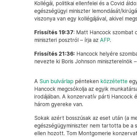
Kollégái, politikai ellenfelei és a Covid á
egészségügyi miniszter lemondását/kirúgás
viszonya van egy kollégájával, akivel me
Frissítés 19:37
: Matt Hancock szombat 
miniszteri posztról – írja az
AFP
.
Frissítés 21:36:
Hancock helyére szombat
nevezte ki Boris Johnson miniszterelnök – 
A
Sun bulvárlap
pénteken
közzétette
egy
Hancock megcsókolja az egyik munkatársát
irodájában. A konzervatív párti Hancock é
három gyereke van.
Sokak azért bosszúsak az eset után (a me
egészségügyminiszter nem tartotta be a sa
ellen hozott. Tom Montgomerie konzervat