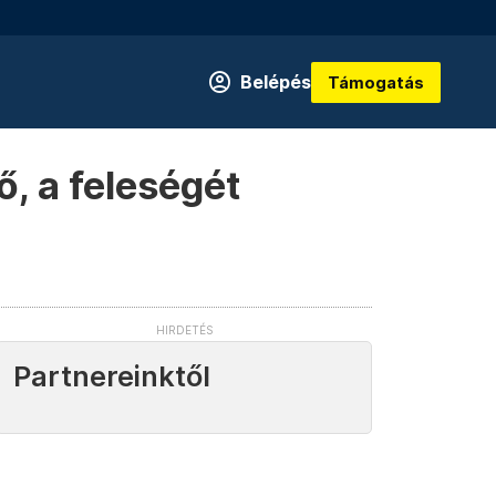
Belépés
Támogatás
, a feleségét
Partnereinktől