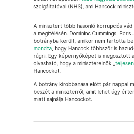
szolgáltatóval (NHS), ami Hancock miniszté
A minisztert több hasonló korrupciós vád i
a megítélésén. Domininc Cummings, Boris 
botrányba került, amikor nem tartotta b
mondta
, hogy Hancock többször is hazudot
rúgni. Egy képernyőképet is megosztott a
olvasható, hogy a miniszterelnök „
teljese
Hancockot.
A botrány kirobbanása előtt pár nappal mé
beszét a miniszterről, amit lehet úgy ért
miatt sajnálja Hancockot.