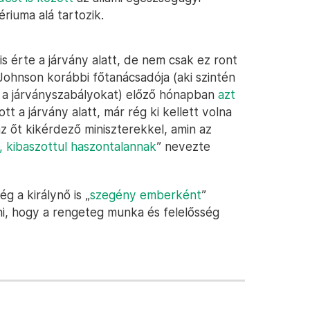
riuma alá tartozik.
s érte a járvány alatt, de nem csak ez ront
Johnson korábbi főtanácsadója (aki szintén
e a járványszabályokat) előző hónapban
azt
t a járvány alatt, már rég ki kellett volna
z őt kikérdező miniszterekkel, amin az
n, kibaszottul haszontalannak
” nevezte
g a királynő is „
szegény emberként
”
eni, hogy a rengeteg munka és felelősség