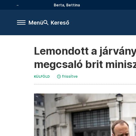
Berta, Bettina
Menü
Kereső
Lemondott a járvány
megcsaló brit minis
frissítve
KÜLFÖLD