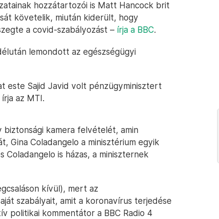
ldozatainak hozzátartozói is Matt Hancock brit
át követelik, miután kiderült, hogy
gszegte a covid-szabályozást –
írja a BBC
.
délután lemondott az egészségügyi
 este Sajid Javid volt pénzügyminisztert
írja az MTI.
 biztonsági kamera felvételét, amin
, Gina Coladangelo a minisztérium egyik
s Coladangelo is házas, a miniszternek
gcsaláson kívül), mert az
ját szabályait, amit a koronavírus terjedése
ív politikai kommentátor a BBC Radio 4