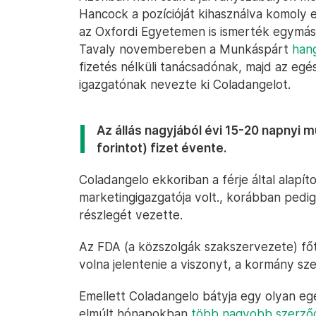
Hancock a pozícióját kihasználva komoly el
az Oxfordi Egyetemen is ismerték egymás
Tavaly novembereben a Munkáspárt
han
fizetés nélküli tanácsadónak, majd az eg
igazgatónak nevezte ki Coladangelot.
Az állás nagyjából évi 15-20 napnyi mu
forintot) fizet évente.
Coladangelo ekkoriban a férje által alapít
marketingigazgatója volt., korábban pedi
részlegét vezette.
Az FDA (a közszolgák szakszervezete) főti
volna jelentenie a viszonyt, a kormány sze
Emellett Coladangelo bátyja egy olyan egé
elmúlt hónapokban
több nagyobb szerződ