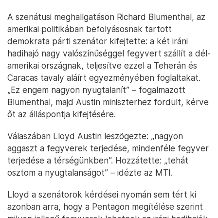
A szenátusi meghallgatáson Richard Blumenthal, az
amerikai politikában befolyásosnak tartott
demokrata párti szenátor kifejtette: a két iráni
hadihajó nagy valószínűséggel fegyvert szállít a dél-
amerikai országnak, teljesítve ezzel a Teherán és
Caracas tavaly aláírt egyezményében foglaltakat.
„Ez engem nagyon nyugtalanít” – fogalmazott
Blumenthal, majd Austin miniszterhez fordult, kérve
őt az álláspontja kifejtésére.
Válaszában Lloyd Austin leszögezte: „nagyon
aggaszt a fegyverek terjedése, mindenféle fegyver
terjedése a térségünkben”. Hozzátette: „tehát
osztom a nyugtalanságot” – idézte az MTI.
Lloyd a szenátorok kérdései nyomán sem tért ki
azonban arra, hogy a Pentagon megítélése szerint