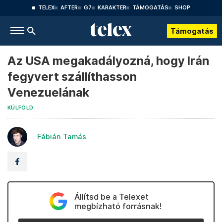
TELEX
AFTER
G7
KARAKTER
TÁMOGATÁS
SHOP
Támogatás
Az USA megakadályozná, hogy Irán
fegyvert szállíthasson
Venezuelának
KÜLFÖLD
Fábián Tamás
Állítsd be a Telexet
megbízható forrásnak!