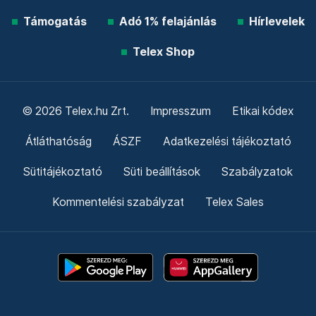
Támogatás
Adó 1% felajánlás
Hírlevelek
Telex Shop
© 2026 Telex.hu Zrt.
Impresszum
Etikai kódex
Átláthatóság
ÁSZF
Adatkezelési tájékoztató
Sütitájékoztató
Süti beállítások
Szabályzatok
Kommentelési szabályzat
Telex Sales