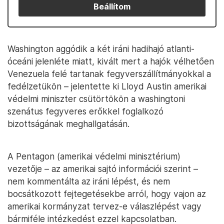
Beállítom
Washington aggódik a két iráni hadihajó atlanti-
óceáni jelenléte miatt, kivált mert a hajók vélhetően
Venezuela felé tartanak fegyverszállítmányokkal a
fedélzetükön – jelentette ki Lloyd Austin amerikai
védelmi miniszter csütörtökön a washingtoni
szenátus fegyveres erőkkel foglalkozó
bizottságának meghallgatásán.
A Pentagon (amerikai védelmi minisztérium)
vezetője – az amerikai sajtó információi szerint –
nem kommentálta az iráni lépést, és nem
bocsátkozott fejtegetésekbe arról, hogy vajon az
amerikai kormányzat tervez-e válaszlépést vagy
bármiféle intézkedést ezzel kapcsolatban.