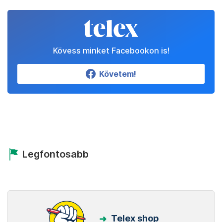
Kövess minket Facebookon is!
Követem!
Legfontosabb
Telex shop