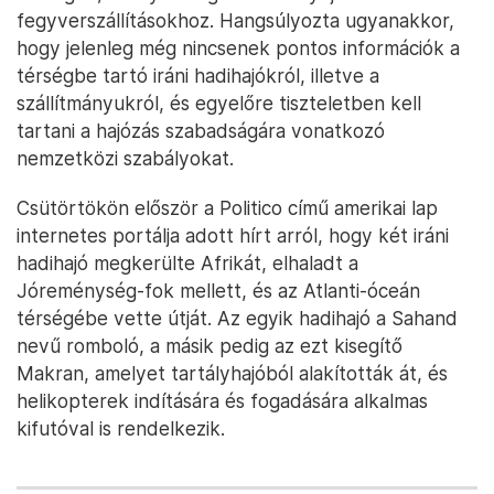
fegyverszállításokhoz. Hangsúlyozta ugyanakkor,
hogy jelenleg még nincsenek pontos információk a
térségbe tartó iráni hadihajókról, illetve a
szállítmányukról, és egyelőre tiszteletben kell
tartani a hajózás szabadságára vonatkozó
nemzetközi szabályokat.
Csütörtökön először a Politico című amerikai lap
internetes portálja adott hírt arról, hogy két iráni
hadihajó megkerülte Afrikát, elhaladt a
Jóreménység-fok mellett, és az Atlanti-óceán
térségébe vette útját. Az egyik hadihajó a Sahand
nevű romboló, a másik pedig az ezt kisegítő
Makran, amelyet tartályhajóból alakították át, és
helikopterek indítására és fogadására alkalmas
kifutóval is rendelkezik.