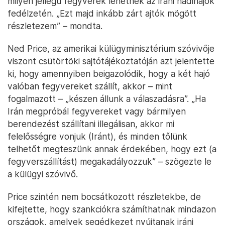
milyen jellegű fegyverek lehetnek az iráni hadihajók
fedélzetén. „Ezt majd inkább zárt ajtók mögött
részletezem” – mondta.
Ned Price, az amerikai külügyminisztérium szóvivője
viszont csütörtöki sajtótájékoztatóján azt jelentette
ki, hogy amennyiben beigazolódik, hogy a két hajó
valóban fegyvereket szállít, akkor – mint
fogalmazott – „készen állunk a válaszadásra”. „Ha
Irán megpróbál fegyvereket vagy bármilyen
berendezést szállítani illegálisan, akkor mi
felelősségre vonjuk (Iránt), és minden tőlünk
telhetőt megteszünk annak érdekében, hogy ezt (a
fegyverszállítást) megakadályozzuk” – szögezte le
a külügyi szóvivő.
Price szintén nem bocsátkozott részletekbe, de
kifejtette, hogy szankciókra számíthatnak mindazon
országok, amelyek segédkezet nyújtanak iráni