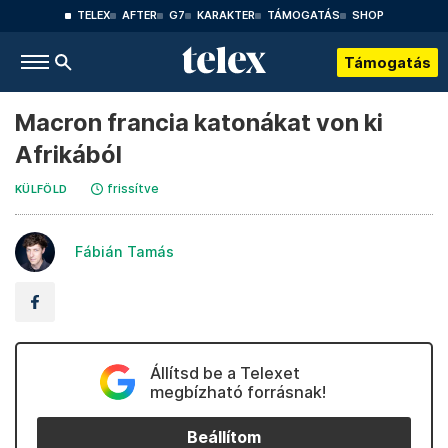
TELEX
AFTER
G7
KARAKTER
TÁMOGATÁS
SHOP
Támogatás
Macron francia katonákat von ki
Afrikából
frissítve
KÜLFÖLD
Fábián Tamás
Állítsd be a Telexet
megbízható forrásnak!
Beállítom