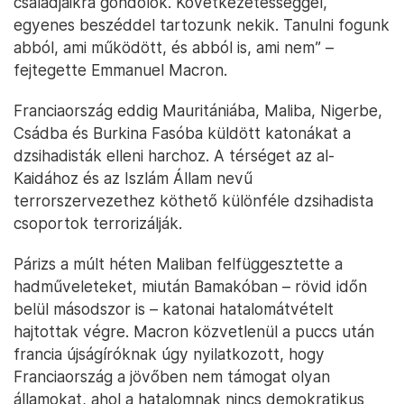
családjaikra gondolok. Következetességgel,
egyenes beszéddel tartozunk nekik. Tanulni fogunk
abból, ami működött, és abból is, ami nem” –
fejtegette Emmanuel Macron.
Franciaország eddig Mauritániába, Maliba, Nigerbe,
Csádba és Burkina Fasóba küldött katonákat a
dzsihadisták elleni harchoz. A térséget az al-
Kaidához és az Iszlám Állam nevű
terrorszervezethez köthető különféle dzsihadista
csoportok terrorizálják.
Párizs a múlt héten Maliban felfüggesztette a
hadműveleteket, miután Bamakóban – rövid időn
belül másodszor is – katonai hatalomátvételt
hajtottak végre. Macron közvetlenül a puccs után
francia újságíróknak úgy nyilatkozott, hogy
Franciaország a jövőben nem támogat olyan
államokat, ahol a hatalomnak nincs demokratikus