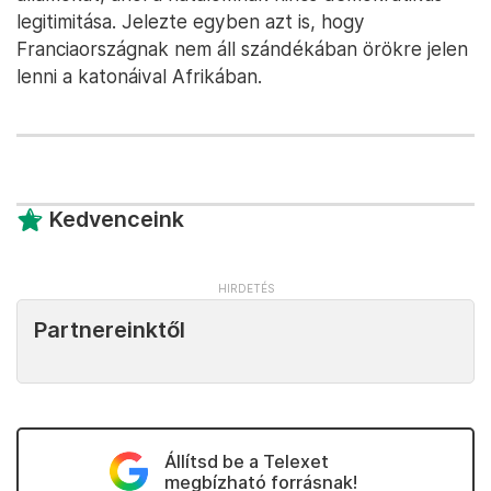
legitimitása. Jelezte egyben azt is, hogy
Franciaországnak nem áll szándékában örökre jelen
lenni a katonáival Afrikában.
Kedvenceink
Partnereinktől
Állítsd be a Telexet
megbízható forrásnak!