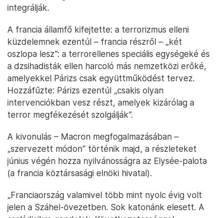
integrálják.
A francia államfő kifejtette: a terrorizmus elleni
küzdelemnek ezentúl – francia részről – „két
oszlopa lesz”: a terrorellenes speciális egységeké és
a dzsihadisták ellen harcoló más nemzetközi erőké,
amelyekkel Párizs csak együttműködést tervez.
Hozzáfűzte: Párizs ezentúl „csakis olyan
intervenciókban vesz részt, amelyek kizárólag a
terror megfékezését szolgálják”.
A kivonulás – Macron megfogalmazásában –
„szervezett módon” történik majd, a részleteket
június végén hozza nyilvánosságra az Elysée-palota
(a francia köztársasági elnöki hivatal).
„Franciaország valamivel több mint nyolc évig volt
jelen a Száhel-övezetben. Sok katonánk elesett. A