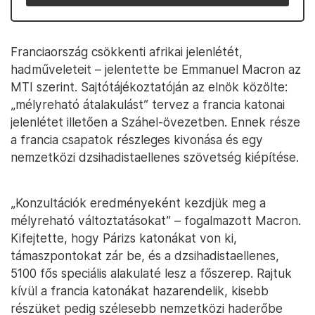
Franciaország csökkenti afrikai jelenlétét,
hadműveleteit – jelentette be Emmanuel Macron az
MTI szerint. Sajtótájékoztatóján az elnök közölte:
„mélyreható átalakulást” tervez a francia katonai
jelenlétet illetően a Száhel-övezetben. Ennek része
a francia csapatok részleges kivonása és egy
nemzetközi dzsihadistaellenes szövetség kiépítése.
„Konzultációk eredményeként kezdjük meg a
mélyreható változtatásokat” – fogalmazott Macron.
Kifejtette, hogy Párizs katonákat von ki,
támaszpontokat zár be, és a dzsihadistaellenes,
5100 fős speciális alakulaté lesz a főszerep. Rajtuk
kívül a francia katonákat hazarendelik, kisebb
részüket pedig szélesebb nemzetközi haderőbe