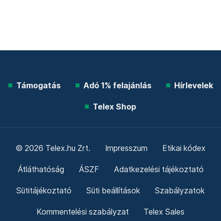
Támogatás
Adó 1% felajánlás
Hírlevelek
Telex Shop
© 2026 Telex.hu Zrt.
Impresszum
Etikai kódex
Átláthatóság
ÁSZF
Adatkezelési tájékoztató
Sütitájékoztató
Süti beállítások
Szabályzatok
Kommentelési szabályzat
Telex Sales