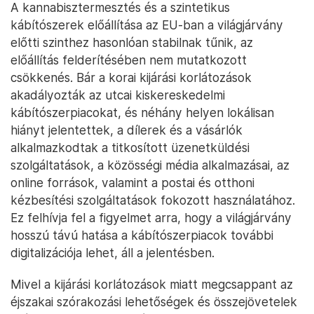
A kannabisztermesztés és a szintetikus
kábítószerek előállítása az EU-ban a világjárvány
előtti szinthez hasonlóan stabilnak tűnik, az
előállítás felderítésében nem mutatkozott
csökkenés. Bár a korai kijárási korlátozások
akadályozták az utcai kiskereskedelmi
kábítószerpiacokat, és néhány helyen lokálisan
hiányt jelentettek, a dílerek és a vásárlók
alkalmazkodtak a titkosított üzenetküldési
szolgáltatások, a közösségi média alkalmazásai, az
online források, valamint a postai és otthoni
kézbesítési szolgáltatások fokozott használatához.
Ez felhívja fel a figyelmet arra, hogy a világjárvány
hosszú távú hatása a kábítószerpiacok további
digitalizációja lehet, áll a jelentésben.
Mivel a kijárási korlátozások miatt megcsappant az
éjszakai szórakozási lehetőségek és összejövetelek