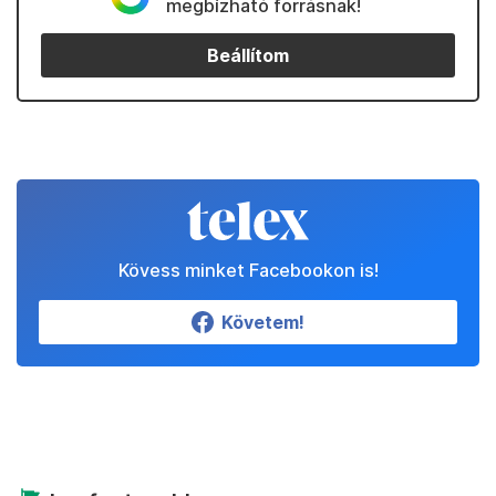
megbízható forrásnak!
Beállítom
Kövess minket Facebookon is!
Követem!