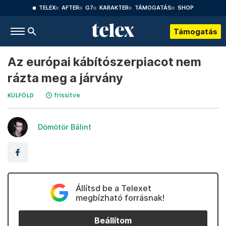
TELEX
AFTER
G7
KARAKTER
TÁMOGATÁS
SHOP
Támogatás
Az európai kábítószerpiacot nem
rázta meg a járvány
frissítve
KÜLFÖLD
Dömötör Bálint
Állítsd be a Telexet
megbízható forrásnak!
Beállítom