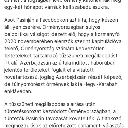
egy-két hónapot várniuk kell szabadulásukra.
Asot Pasinján a Facebookon azt írta, hogy készen
áll ilyen cserére. Örményországban súlyos
belpolitikai válságot idézett elő, hogy a kormányfő
2020 novemberében elemzők szerint kapitulációval
felérő, Örményország számára kedvezőtlen
feltételeket tartalmazó tűzszüneti megállapodást
írt alá. Azerbajdzsán az általa indított háborúban
jelentős területeket foglalt el a vitatott
hovatartozású, jogilag Azerbajdzsán részét képező,
de túlnyomórészt örmények lakta Hegyi-Karabah
enklávéban.
A tűzszüneti megállapodás aláírása után
tüntetéssorozat kezdődött Örményországban, a
tüntetők Pasinján távozását követelték. A tiltakozó
megmozdulások az előrehozott parlamenti választás