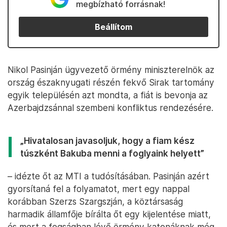
megbízható forrásnak!
Beállítom
Nikol Pasinján ügyvezető örmény miniszterelnök az
ország északnyugati részén fekvő Sirak tartomány
egyik településén azt mondta, a fiát is bevonja az
Azerbajdzsánnal szembeni konfliktus rendezésére.
„Hivatalosan javasoljuk, hogy a fiam kész
túszként Bakuba menni a foglyaink helyett”
– idézte őt az MTI a tudósításában. Pasinján azért
gyorsítaná fel a folyamatot, mert egy nappal
korábban Szerzs Szargszján, a köztársaság
harmadik államfője bírálta őt egy kijelentése miatt,
és mert a fogságban lévő örmény katonáknak még