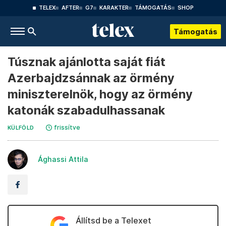
TELEX
AFTER
G7
KARAKTER
TÁMOGATÁS
SHOP
Támogatás
Túsznak ajánlotta saját fiát
Azerbajdzsánnak az örmény
miniszterelnök, hogy az örmény
katonák szabadulhassanak
frissítve
KÜLFÖLD
Ághassi Attila
Állítsd be a Telexet