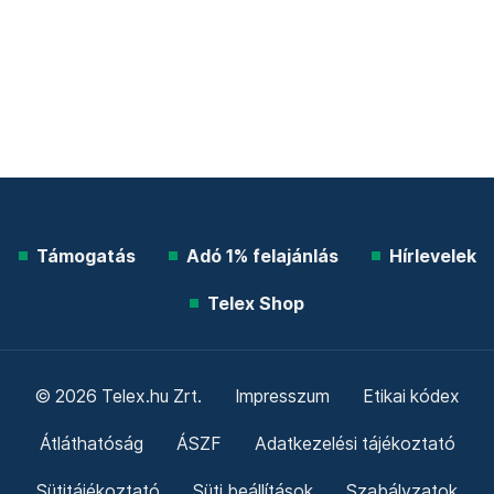
Támogatás
Adó 1% felajánlás
Hírlevelek
Telex Shop
© 2026 Telex.hu Zrt.
Impresszum
Etikai kódex
Átláthatóság
ÁSZF
Adatkezelési tájékoztató
Sütitájékoztató
Süti beállítások
Szabályzatok