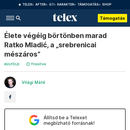
TELEX
AFTER
G7
KARAKTER
TÁMOGATÁS
SHOP
Támogatás
Élete végéig börtönben marad
Ratko Mladić, a „srebrenicai
mészáros”
frissítve
KÜLFÖLD
Világi Máté
Állítsd be a Telexet
megbízható forrásnak!