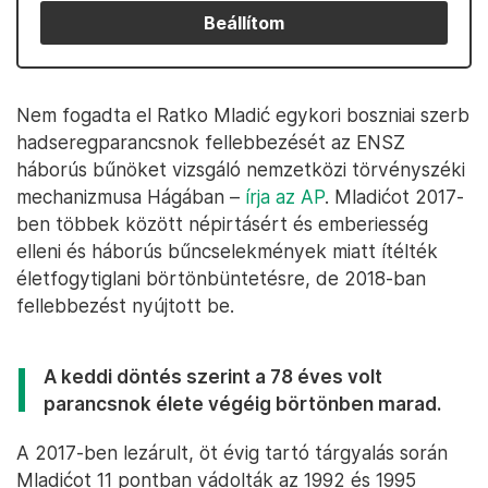
Beállítom
Nem fogadta el Ratko Mladić egykori boszniai szerb
hadseregparancsnok fellebbezését az ENSZ
háborús bűnöket vizsgáló nemzetközi törvényszéki
mechanizmusa Hágában –
írja az AP
. Mladićot 2017-
ben többek között népirtásért és emberiesség
elleni és háborús bűncselekmények miatt ítélték
életfogytiglani börtönbüntetésre, de 2018-ban
fellebbezést nyújtott be.
A keddi döntés szerint a 78 éves volt
parancsnok élete végéig börtönben marad.
A 2017-ben lezárult, öt évig tartó tárgyalás során
Mladićot 11 pontban vádolták az 1992 és 1995