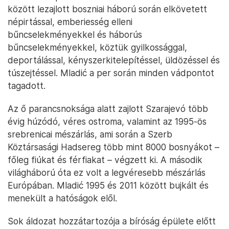
között lezajlott boszniai háború során elkövetett
népirtással, emberiesség elleni
bűncselekményekkel és háborús
bűncselekményekkel, köztük gyilkossággal,
deportálással, kényszerkitelepítéssel, üldözéssel és
túszejtéssel. Mladić a per során minden vádpontot
tagadott.
Az ő parancsnoksága alatt zajlott Szarajevó több
évig húzódó, véres ostroma, valamint az 1995-ös
srebrenicai mészárlás, ami során a Szerb
Köztársasági Hadsereg több mint 8000 bosnyákot –
főleg fiúkat és férfiakat – végzett ki. A második
világháború óta ez volt a legvéresebb mészárlás
Európában. Mladić 1995 és 2011 között bujkált és
menekült a hatóságok elől.
Sok áldozat hozzátartozója a bíróság épülete előtt