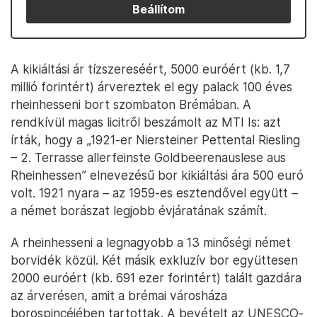
Beállítom
A kikiáltási ár tízszereséért, 5000 euróért (kb. 1,7
millió forintért) árvereztek el egy palack 100 éves
rheinhesseni bort szombaton Brémában. A
rendkívül magas licitről beszámolt az MTI Is: azt
írták, hogy a „1921-er Niersteiner Pettental Riesling
– 2. Terrasse allerfeinste Goldbeerenauslese aus
Rheinhessen” elnevezésű bor kikiáltási ára 500 euró
volt. 1921 nyara – az 1959-es esztendővel együtt –
a német borászat legjobb évjáratának számít.
A rheinhesseni a legnagyobb a 13 minőségi német
borvidék közül. Két másik exkluzív bor együttesen
2000 euróért (kb. 691 ezer forintért) talált gazdára
az árverésen, amit a brémai városháza
borospincéjében tartottak. A bevételt az UNESCO-