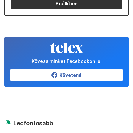
Beállítom
Kövess minket Facebookon is!
Követem!
Legfontosabb