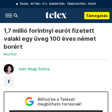
TELEX
AFTER
G7
KARAKTER
TÁMOGATÁS
SHOP
Támogatás
1,7 millió forintnyi eurót fizetett
valaki egy üveg 100 éves német
borért
KÜLFÖLD
Iván-Nagy Szilvia
Állítsd be a Telexet
megbízható forrásnak!