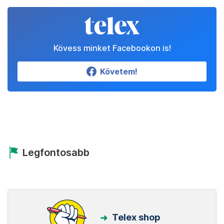
Kövess minket Facebookon is!
Követem!
Legfontosabb
Telex shop