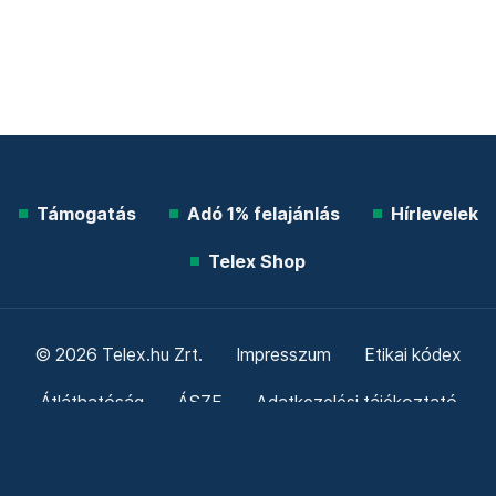
Támogatás
Adó 1% felajánlás
Hírlevelek
Telex Shop
© 2026 Telex.hu Zrt.
Impresszum
Etikai kódex
Átláthatóság
ÁSZF
Adatkezelési tájékoztató
Sütitájékoztató
Süti beállítások
Szabályzatok