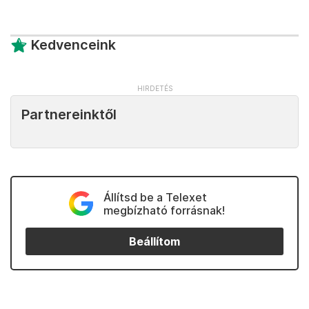
Kedvenceink
Partnereinktől
Állítsd be a Telexet
megbízható forrásnak!
Beállítom