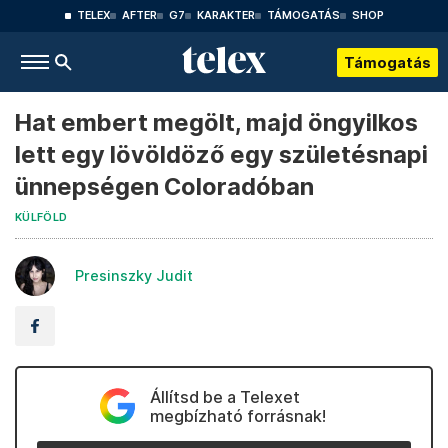
TELEX
AFTER
G7
KARAKTER
TÁMOGATÁS
SHOP
Támogatás
Hat embert megölt, majd öngyilkos
lett egy lövöldöző egy születésnapi
ünnepségen Coloradóban
KÜLFÖLD
Presinszky Judit
Állítsd be a Telexet
megbízható forrásnak!