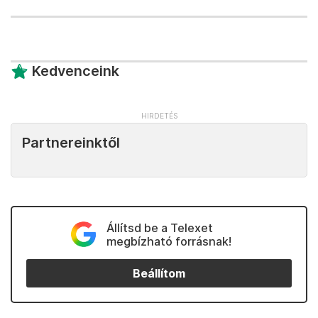
Kedvenceink
Partnereinktől
Állítsd be a Telexet
megbízható forrásnak!
Beállítom