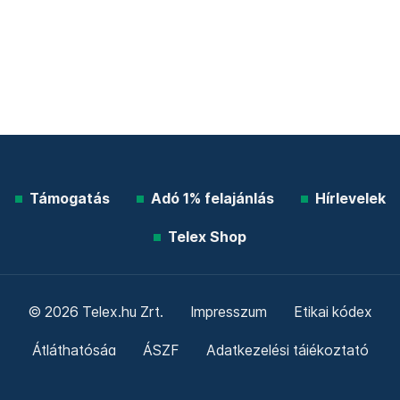
Támogatás
Adó 1% felajánlás
Hírlevelek
Telex Shop
© 2026 Telex.hu Zrt.
Impresszum
Etikai kódex
Átláthatóság
ÁSZF
Adatkezelési tájékoztató
Sütitájékoztató
Süti beállítások
Szabályzatok