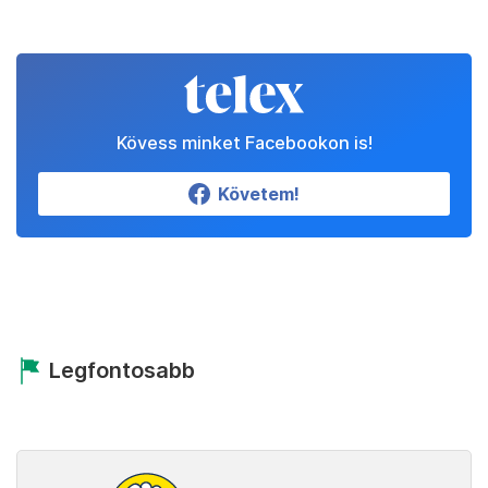
Kövess minket Facebookon is!
Követem!
Legfontosabb