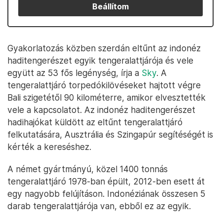
Beállítom
Gyakorlatozás közben szerdán eltűnt az indonéz
haditengerészet egyik tengeralattjárója és vele
együtt az 53 fős legénység, írja a
Sky
. A
tengeralattjáró torpedókilövéseket hajtott végre
Bali szigetétől 90 kilométerre, amikor elvesztették
vele a kapcsolatot. Az indonéz haditengerészet
hadihajókat küldött az eltűnt tengeralattjáró
felkutatására, Ausztrália és Szingapúr segítéségét is
kérték a kereséshez.
A német gyártmányú, közel 1400 tonnás
tengeralattjáró 1978-ban épült, 2012-ben esett át
egy nagyobb felújításon. Indonéziának összesen 5
darab tengeralattjárója van, ebből ez az egyik.