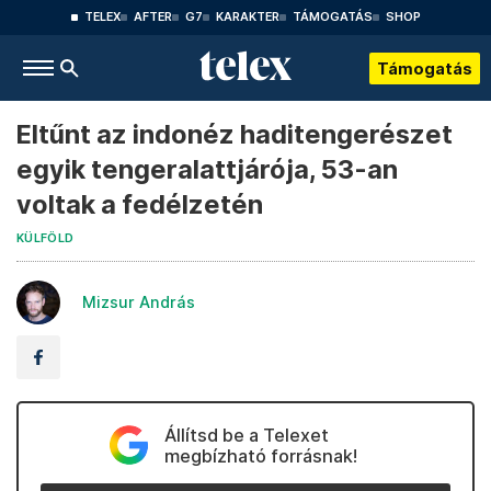
TELEX
AFTER
G7
KARAKTER
TÁMOGATÁS
SHOP
Támogatás
Eltűnt az indonéz haditengerészet
egyik tengeralattjárója, 53-an
voltak a fedélzetén
KÜLFÖLD
Mizsur András
Állítsd be a Telexet
megbízható forrásnak!