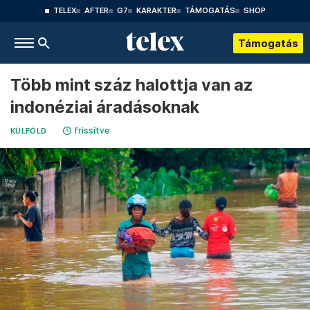
TELEX
AFTER
G7
KARAKTER
TÁMOGATÁS
SHOP
Támogatás
Több mint száz halottja van az
indonéziai áradásoknak
frissítve
KÜLFÖLD