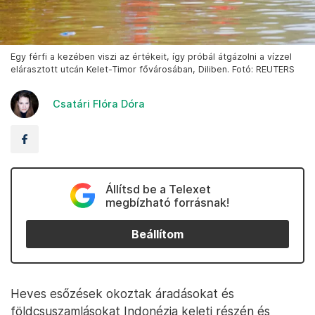
Egy férfi a kezében viszi az értékeit, így próbál átgázolni a vízzel
elárasztott utcán Kelet-Timor fővárosában, Diliben. Fotó: REUTERS
Csatári Flóra Dóra
Állítsd be a Telexet
megbízható forrásnak!
Beállítom
Heves esőzések okoztak áradásokat és
földcsuszamlásokat Indonézia keleti részén és