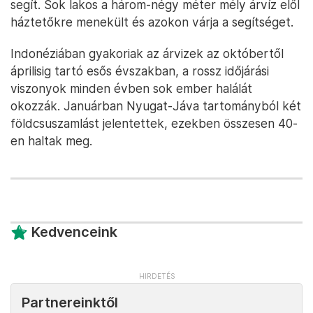
segít. Sok lakos a három-négy méter mély árvíz elől
háztetőkre menekült és azokon várja a segítséget.
Indonéziában gyakoriak az árvizek az októbertől
áprilisig tartó esős évszakban, a rossz időjárási
viszonyok minden évben sok ember halálát
okozzák. Januárban Nyugat-Jáva tartományból két
földcsuszamlást jelentettek, ezekben összesen 40-
en haltak meg.
Kedvenceink
Partnereinktől