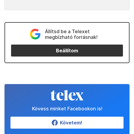
Állítsd be a Telexet
megbízható forrásnak!
Beállítom
Kövess minket Facebookon is!
Követem!