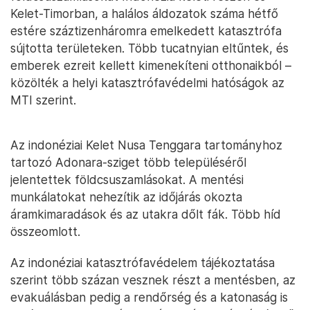
Kelet-Timorban, a halálos áldozatok száma hétfő
estére száztizenháromra emelkedett katasztrófa
sújtotta területeken. Több tucatnyian eltűntek, és
emberek ezreit kellett kimenekíteni otthonaikból –
közölték a helyi katasztrófavédelmi hatóságok az
MTI szerint.
Az indonéziai Kelet Nusa Tenggara tartományhoz
tartozó Adonara-sziget több településéről
jelentettek földcsuszamlásokat. A mentési
munkálatokat nehezítik az időjárás okozta
áramkimaradások és az utakra dőlt fák. Több híd
összeomlott.
Az indonéziai katasztrófavédelem tájékoztatása
szerint több százan vesznek részt a mentésben, az
evakuálásban pedig a rendőrség és a katonaság is