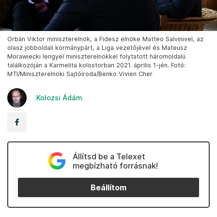
Orbán Viktor miniszterelnök, a Fidesz elnöke Matteo Salvinivel, az
olasz jobboldali kormánypárt, a Liga vezetőjével és Mateusz
Morawiecki lengyel miniszterelnökkel folytatott háromoldalú
találkozóján a Karmelita kolostorban 2021. április 1-jén. Fotó:
MTI/Miniszterelnöki Sajtóiroda/Benko Vivien Cher
Kolozsi Ádám
Állítsd be a Telexet
megbízható forrásnak!
Beállítom