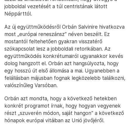
jobboldal vezetését a túl centristának látott
Néppárttól.
Az új együttműködésről Orbán Salvinire hivatkozva
most „európai reneszánsz” néven beszélt. Ez
mostantól feltehetően gyakran visszatérő
szókapcsolat lesz a jobboldali retorikában. Az
együttműködés konkrétumairól ugyanakkor kevés
dolog hangzott el. Orbán azt hangsúlyozta, hogy
egy hosszú út első állomása a mai. Ugyanebben a
felállásban májusban fognak legközelebb találkozni,
valószínűleg Varsóban.
Orbán azt mondta, hogy a következő hetekben
konkrét programot írnak, hogy hogyan vegyenek
részt „szuverén módon, saját hangon” a következő
hónapok európai vitáiban az Unió jövőjéről.