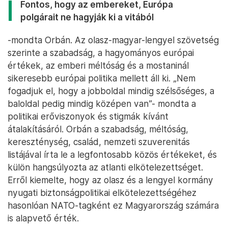
Fontos, hogy az embereket, Európa
polgárait ne hagyják ki a vitából
-mondta Orbán. Az olasz-magyar-lengyel szövetség
szerinte a szabadság, a hagyományos európai
értékek, az emberi méltóság és a mostaninál
sikeresebb európai politika mellett áll ki. „Nem
fogadjuk el, hogy a jobboldal mindig szélsőséges, a
baloldal pedig mindig középen van”- mondta a
politikai erőviszonyok és stigmák kívánt
átalakításáról. Orbán a szabadság, méltóság,
kereszténység, család, nemzeti szuverenitás
listájával írta le a legfontosabb közös értékeket, és
külön hangsúlyozta az atlanti elkötelezettséget.
Erről kiemelte, hogy az olasz és a lengyel kormány
nyugati biztonságpolitikai elkötelezettségéhez
hasonlóan NATO-tagként ez Magyarország számára
is alapvető érték.