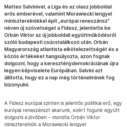
Matteo Salvinivel, a Liga és az olasz jobboldal
erős emberével, valamint Morawiecki lengyel
miniszterelnökkel épít „európai reneszánsz”
néven új szövetséget a Fidesz, jelentette be
Orbán Viktor az új jobboldali együttműködésről
szóló budapesti csúcstalálkozó után. Orbán
Magyarország atlantista elkötelezettségét és a
közös értékeket hangsúlyozta, azon fognak
dolgozni, hogy a kereszténydemokráciának újra
legyen képviselete Európában. Salvini azt
állította, hogy ez a nap még történelminek fog
bizonyulni.
A Fidesz európai szinten is jelentős politikai erő, egy
európai reneszánszt akarunk, ezért fogunk együtt
dolgozni a jövőben – mondta Orbán Viktor
miniszterelnök a Morawiecki lengyel