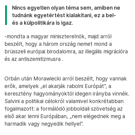
Nincs egyetlen olyan téma sem, amiben ne
tudnánk egyetértést kialakítani, ez a bel-
és a külpolitikára is igaz.
-mondta a magyar miniszterelnök, majd arról
beszélt, hogy a három ország nemet mond a
brüsszeli európai birodalomra, az illegális migrációra
és az antiszemitizmusra .
Orbán után Morawiecki arról beszélt, hogy vannak
erők, amelyek „el akarják rabolni Európát”, a
keresztény hagyományoktól idegen irányba vinnék.
Salvini a politikai célokról valamivel konkrétabban
fogalmazott: a formálódó jobboldali szövetség az
első akar lenni Európában, „nem elégednek meg a
harmadik vagy negyedik hellyel”.