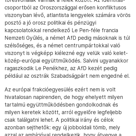
csoportból az Oroszországgal erősen konfliktusos
viszonyban lévő, atlantista lengyelek számára vörös
posztó a jó orosz politikai és pénzügyi
kapcsolatokkal rendelkező Le Pen-féle francia
Nemzeti Gyűlés, a német AfD pedig másoknak is túl
szélsőséges, és a német centrumpártokkal való
viszonyt is végképp kiélezné egy velük való kelet-
közép-európai együttműködés. Salvini ugyanakkor
ragaszkodik Le Penékhez, az AfD kezét pedig
például az osztrák Szabadságpárt nem engedné el.
Az európai frakcióegyesülés ezért nem is volt
hivatalosan napirenden, de hogy ehelyett milyen
tartalmú együttműködésben gondolkodnak és
milyen keretek között, arról egyelőre legfeljebb
csak találgatni lehet. A politikai irány és célok
azonban sejthetők: egy új jobboldali tömb, mely
azzal az ambícióval rendelkezik, hogy átvegye a