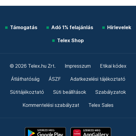
Támogatás
Adó 1% felajánlás
Hírlevelek
Telex Shop
© 2026 Telex.hu Zrt.
Impresszum
Etikai kódex
Átláthatóság
ÁSZF
Adatkezelési tájékoztató
Sütitájékoztató
Süti beállítások
Szabályzatok
Kommentelési szabályzat
Telex Sales