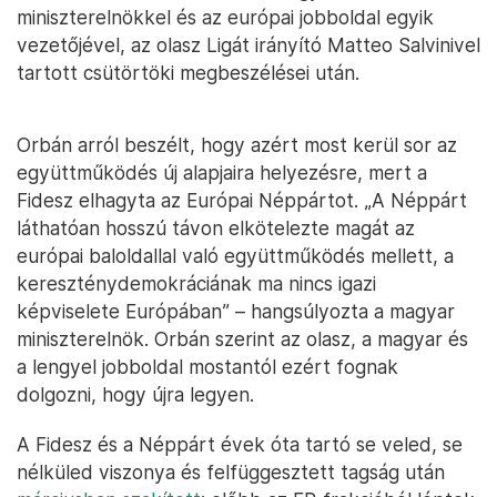
miniszterelnökkel és az európai jobboldal egyik
vezetőjével, az olasz Ligát irányító Matteo Salvinivel
tartott csütörtöki megbeszélései után.
Orbán arról beszélt, hogy azért most kerül sor az
együttműködés új alapjaira helyezésre, mert a
Fidesz elhagyta az Európai Néppártot. „A Néppárt
láthatóan hosszú távon elkötelezte magát az
európai baloldallal való együttműködés mellett, a
kereszténydemokráciának ma nincs igazi
képviselete Európában” – hangsúlyozta a magyar
miniszterelnök. Orbán szerint az olasz, a magyar és
a lengyel jobboldal mostantól ezért fognak
dolgozni, hogy újra legyen.
A Fidesz és a Néppárt évek óta tartó se veled, se
nélküled viszonya és felfüggesztett tagság után