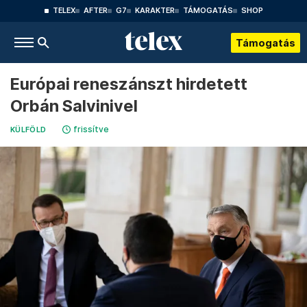
TELEX
AFTER
G7
KARAKTER
TÁMOGATÁS
SHOP
Támogatás
Európai reneszánszt hirdetett
Orbán Salvinivel
frissítve
KÜLFÖLD