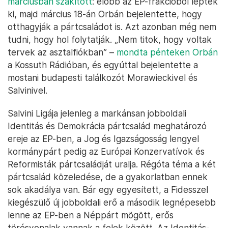
márciusban szakított
: előbb az EP-frakcióból léptek
ki, majd március 18-án Orbán bejelentette, hogy
otthagyják a pártcsaládot is. Azt azonban még nem
tudni, hogy hol folytatják. „Nem titok, hogy voltak
tervek az asztalfiókban” –
mondta pénteken Orbán
a Kossuth Rádióban, és egyúttal bejelentette a
mostani budapesti találkozót Morawieckivel és
Salvinivel.
Salvini Ligája jelenleg a markánsan jobboldali
Identitás és Demokrácia pártcsalád meghatározó
ereje az EP-ben, a Jog és Igazságosság lengyel
kormánypárt pedig az Európai Konzervatívok és
Reformisták pártcsaládját uralja. Régóta téma a két
pártcsalád közeledése, de a gyakorlatban ennek
sok akadálya van. Bár egy egyesített, a Fidesszel
kiegészülő új jobboldali erő a második legnépesebb
lenne az EP-ben a Néppárt mögött, erős
törésvonalak vannak a felek között. Az Identitás-