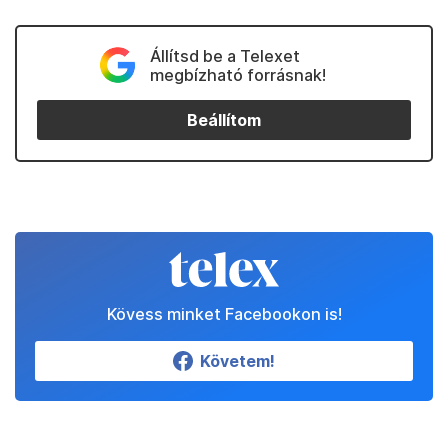
Állítsd be a Telexet
megbízható forrásnak!
Beállítom
Kövess minket Facebookon is!
Követem!