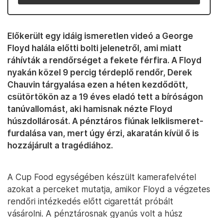
Előkerült egy idáig ismeretlen videó a George
Floyd halála előtti bolti jelenetről, ami miatt
ráhívták a rendőrséget a fekete férfira. A Floyd
nyakán közel 9 percig térdeplő rendőr, Derek
Chauvin tárgyalása ezen a héten kezdődött,
csütörtökön az a 19 éves eladó tett a bíróságon
tanúvallomást, aki hamisnak nézte Floyd
húszdollárosát. A pénztáros fiúnak lelkiismeret-
furdalása van, mert úgy érzi, akaratán kívül ő is
hozzájárult a tragédiához.
A Cup Food egységében készült kamerafelvétel
azokat a perceket mutatja, amikor Floyd a végzetes
rendőri intézkedés előtt cigarettát próbált
vásárolni. A pénztárosnak gyanús volt a húsz