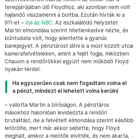
terepjárójában ülő Floydhoz, aki azonban nem volt
hajlandó visszamenni a boltba. Ezután hívták ki a
911-et –
írja az NBC
. Az eszkalálódó helyzetet
Martin elmondása szerint hitetlenkedve nézte, és
bűntudata volt, hogy jelentette a gyanús
bankjegyet. A pénztárost látni is a most közölt utcai
kamerafelvételeken, amint a fejét fogja, miközben
Chauvin a rendőrökkel együtt nem működő Floyd
nyakán térdel.
Ha egyszerűen csak nem fogadtam volna el
a pénzt, mindezt el lehetett volna kerülni
– vallotta Martin a bíróságon. A pénztáros
másokhoz hasonlóan levideózta a rendőri
brutalitást, de a felvételt elmondása szerint később
letörölte, mert már akkor sejtette, hogy Floyd
meghalt, amikor a mentők elvitték, és nem akarta,