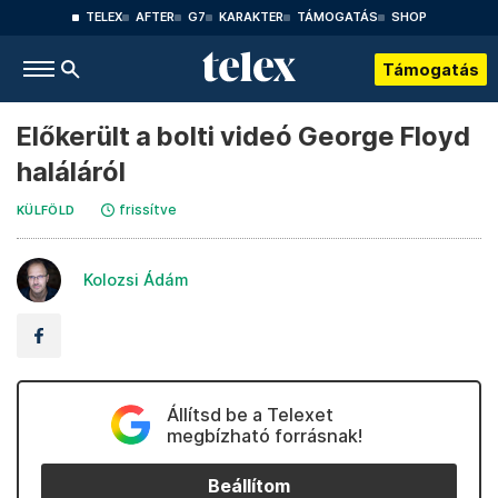
TELEX
AFTER
G7
KARAKTER
TÁMOGATÁS
SHOP
Támogatás
Előkerült a bolti videó George Floyd
haláláról
frissítve
KÜLFÖLD
Kolozsi Ádám
Állítsd be a Telexet
megbízható forrásnak!
Beállítom