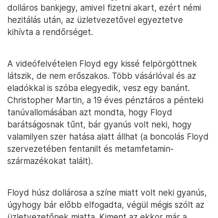
dolláros bankjegy, amivel fizetni akart, ezért némi
hezitálás után, az üzletvezetővel egyeztetve
kihívta a rendőrséget.
A videófelvételen Floyd egy kissé felpörgöttnek
látszik, de nem erőszakos. Több vásárlóval és az
eladókkal is szóba elegyedik, vesz egy banánt.
Christopher Martin, a 19 éves pénztáros a pénteki
tanúvallomásában azt mondta, hogy Floyd
barátságosnak tűnt, bár gyanús volt neki, hogy
valamilyen szer hatása alatt állhat (a boncolás Floyd
szervezetében fentanilt és metamfetamin-
származékokat talált).
Floyd húsz dollárosa a színe miatt volt neki gyanús,
úgyhogy bár előbb elfogadta, végül mégis szólt az
üzletvezetőnek miatta. Kiment az ekkor már a