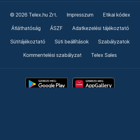
© 2026 Telex.hu Zrt.
Impresszum
Etikai kódex
Átláthatóság
ÁSZF
Adatkezelési tájékoztató
Sütitájékoztató
Süti beállítások
Szabályzatok
Kommentelési szabályzat
Telex Sales