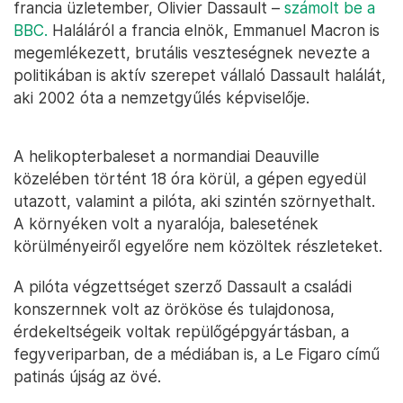
francia üzletember, Olivier Dassault –
számolt be a
BBC.
Haláláról a francia elnök, Emmanuel Macron is
megemlékezett, brutális veszteségnek nevezte a
politikában is aktív szerepet vállaló Dassault halálát,
aki 2002 óta a nemzetgyűlés képviselője.
A helikopterbaleset a normandiai Deauville
közelében történt 18 óra körül, a gépen egyedül
utazott, valamint a pilóta, aki szintén szörnyethalt.
A környéken volt a nyaralója, balesetének
körülményeiről egyelőre nem közöltek részleteket.
A pilóta végzettséget szerző Dassault a családi
konszernnek volt az örököse és tulajdonosa,
érdekeltségeik voltak repülőgépgyártásban, a
fegyveriparban, de a médiában is, a Le Figaro című
patinás újság az övé.