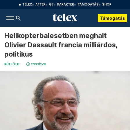
TELEX
AFTER
G7
KARAKTER
TÁMOGATÁS
SHOP
Támogatás
Helikopterbalesetben meghalt
Olivier Dassault francia milliárdos,
politikus
frissítve
KÜLFÖLD