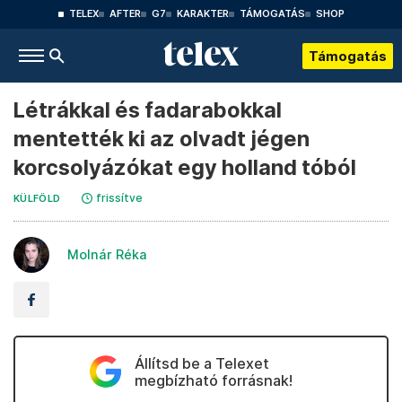
TELEX
AFTER
G7
KARAKTER
TÁMOGATÁS
SHOP
Támogatás
Létrákkal és fadarabokkal
mentették ki az olvadt jégen
korcsolyázókat egy holland tóból
frissítve
KÜLFÖLD
Molnár Réka
Állítsd be a Telexet
megbízható forrásnak!