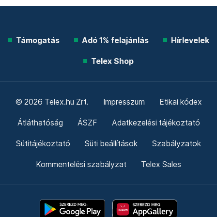
Támogatás
Adó 1% felajánlás
Hírlevelek
Telex Shop
© 2026 Telex.hu Zrt.
Impresszum
Etikai kódex
Átláthatóság
ÁSZF
Adatkezelési tájékoztató
Sütitájékoztató
Süti beállítások
Szabályzatok
Kommentelési szabályzat
Telex Sales