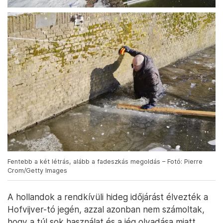
Fentebb a két létrás, alább a fadeszkás megoldás – Fotó: Pierre
Crom/Getty Images
A hollandok a rendkívüli hideg időjárást élvezték a
Hofvijver-tó jegén, azzal azonban nem számoltak,
hogy a túl sok használat és a jég olvadása miatt