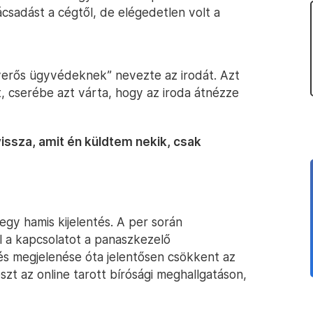
csadást a cégtől, de elégedetlen volt a
verős ügyvédeknek” nevezte az irodát. Azt
ját, cserébe azt várta, hogy az iroda átnézze
issza, amit én küldtem nekik, csak
egy hamis kijelentés. A per során
 a kapcsolatot a panaszkezelő
elés megjelenése óta jelentősen csökkent az
zt az online tarott bírósági meghallgatáson,