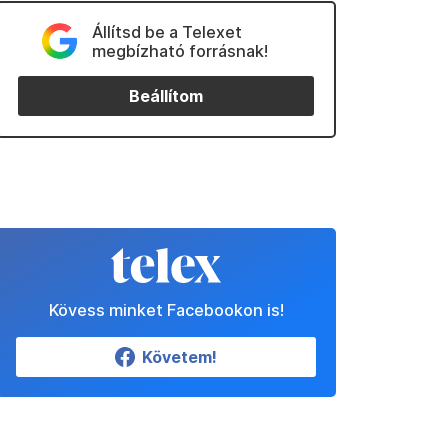
Állítsd be a Telexet
megbízható forrásnak!
Beállítom
Kövess minket Facebookon is!
Követem!