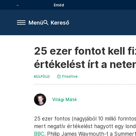
Emőd
Menü
Kereső
25 ezer fontot kell f
értékelést írt a nete
frissítve
KÜLFÖLD
Világi Máté
25 ezer fontos (nagyjából 10 millió forintos
mert negatív értékelést hagyott egy londo
BBC
. Philip James Waymouth-t a Summerf