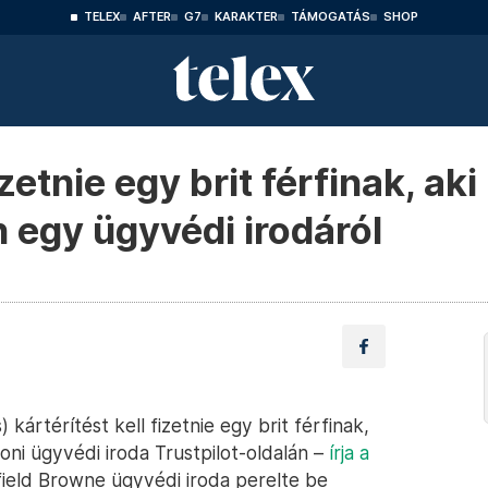
TELEX
AFTER
G7
KARAKTER
TÁMOGATÁS
SHOP
izetnie egy brit férfinak, aki
n egy ügyvédi irodáról
) kártérítést kell fizetnie egy brit férfinak,
ni ügyvédi iroda Trustpilot-oldalán –
írja a
ield Browne ügyvédi iroda perelte be