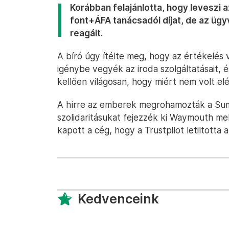
Korábban felajánlotta, hogy leveszi a
font+ÁFA tanácsadói díjat, de az ügyv
reagált.
A bíró úgy ítélte meg, hogy az értékelés 
igénybe vegyék az iroda szolgáltatásait
kellően világosan, hogy miért nem volt elé
A hírre az emberek megrohamozták a S
szolidaritásukat fejezzék ki Waymouth mel
kapott a cég, hogy a Trustpilot letiltotta
Kedvenceink