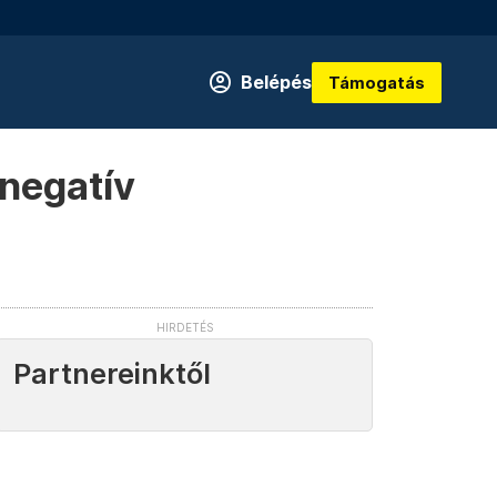
Belépés
Támogatás
 negatív
Partnereinktől