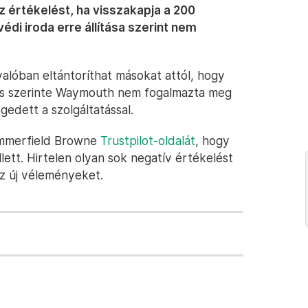
z értékelést, ha visszakapja a 200
édi iroda erre állítása szerint nem
valóban eltántoríthat másokat attól, hogy
, és szerinte Waymouth nem fogalmazta meg
gedett a szolgáltatással.
ummerfield Browne
Trustpilot-oldalát
, hogy
lett. Hirtelen olyan sok negatív értékelést
 az új véleményeket.