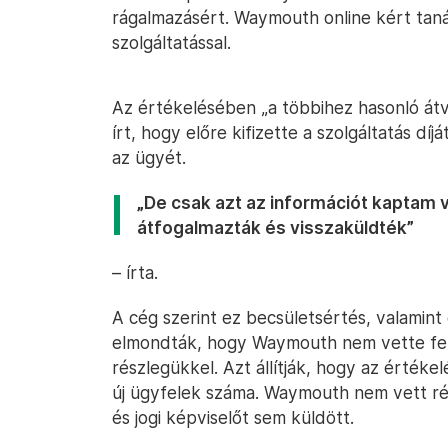
rágalmazásért. Waymouth online kért taná
szolgáltatással.
Az értékelésében „a többihez hasonló át
írt, hogy előre kifizette a szolgáltatás dí
az ügyét.
„De csak azt az információt kaptam v
átfogalmazták és visszaküldték”
– írta.
A cég szerint ez becsületsértés, valamint 
elmondták, hogy Waymouth nem vette fel
részlegükkel. Azt állítják, hogy az érték
új ügyfelek száma. Waymouth nem vett rés
és jogi képviselőt sem küldött.