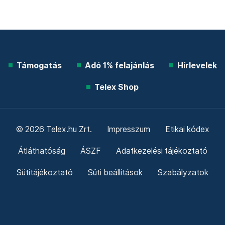
Támogatás
Adó 1% felajánlás
Hírlevelek
Telex Shop
© 2026 Telex.hu Zrt.
Impresszum
Etikai kódex
Átláthatóság
ÁSZF
Adatkezelési tájékoztató
Sütitájékoztató
Süti beállítások
Szabályzatok
Kommentelési szabályzat
Telex Sales