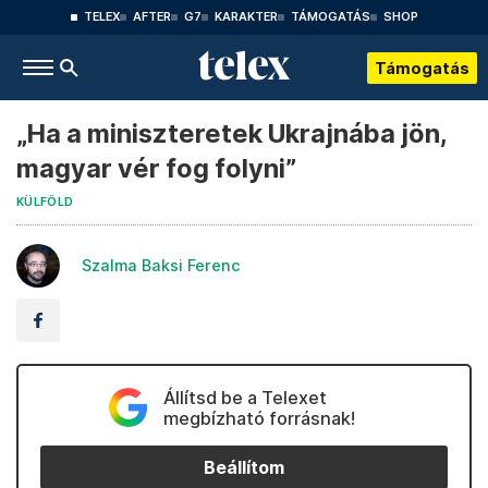
TELEX
AFTER
G7
KARAKTER
TÁMOGATÁS
SHOP
Támogatás
„Ha a miniszteretek Ukrajnába jön,
magyar vér fog folyni”
KÜLFÖLD
Szalma Baksi Ferenc
Állítsd be a Telexet
megbízható forrásnak!
Beállítom