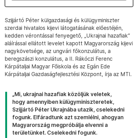
Szijjártó Péter külgazdasági és külügyminiszter
szerdai hivatalos kijevi látogatásának előestéjén,
kedden vérontással fenyegető, „Ukrajnai hazafiak”
aláírással ellátott levelet kapott Magyarország kijevi
nagykövetsége, az ungvári főkonzulátus, a
beregszászi konzulátus, a II. Rákóczi Ferenc
Kárpátaljai Magyar Főiskola és az Egán Ede
Kárpátaljai Gazdaságfejlesztési Központ, írja az MTI.
„Mi, ukrajnai hazafiak közöljük veletek,
hogy amennyiben külügyminiszteretek,
Szijjártó Péter Ukrajnába utazik, cselekedni
fogunk. Elfáradtunk azt szemlélni, ahogyan
Magyarország megpróbálja elvenni a
területünket. Cselekedni fogunk.