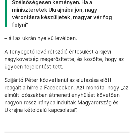
Szélsőségesen keményen. Ha a
miniszteretek Ukrajnába jön, nagy
vérontásra készüljetek, magyar vér fog
folyni”
– áll az ukrán nyelvű levélben.
A fenyegető levélről szóló értesülést a kijevi
nagykövetség megerősítette, és közölte, hogy az
ügyben feljelentést tett.
Szijjártó Péter közvetlenül az elutazása előtt
reagált a hírre a Facebookon. Azt mondta, hogy „az
elmúlt időszakban átmeneti enyhülést követően
nagyon rossz irányba indultak Magyarország és
Ukrajna kétoldalú kapcsolatai”.