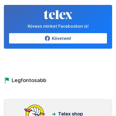
Kövess minket Facebookon is!
Követem!
Legfontosabb
Telex shop