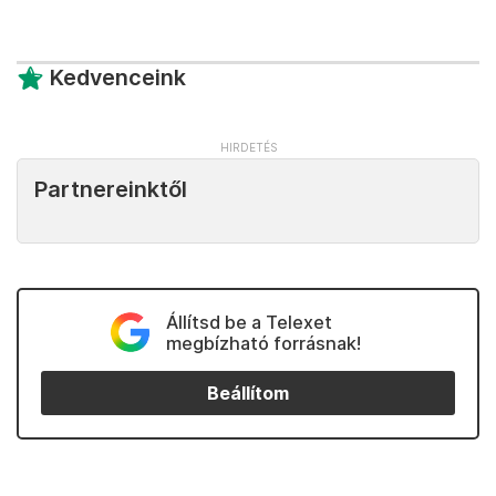
Kedvenceink
Partnereinktől
Állítsd be a Telexet
megbízható forrásnak!
Beállítom