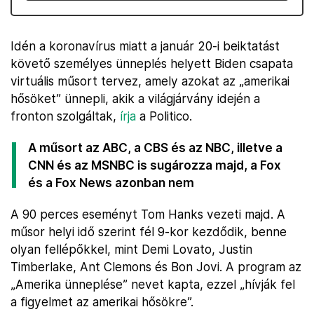
Idén a koronavírus miatt a január 20-i beiktatást
követő személyes ünneplés helyett Biden csapata
virtuális műsort tervez, amely azokat az „amerikai
hősöket” ünnepli, akik a világjárvány idején a
fronton szolgáltak,
írja
a Politico.
A műsort az ABC, a CBS és az NBC, illetve a
CNN és az MSNBC is sugározza majd, a Fox
és a Fox News azonban nem
A 90 perces eseményt Tom Hanks vezeti majd. A
műsor helyi idő szerint fél 9-kor kezdődik, benne
olyan fellépőkkel, mint Demi Lovato, Justin
Timberlake, Ant Clemons és Bon Jovi. A program az
„Amerika ünneplése” nevet kapta, ezzel „hívják fel
a figyelmet az amerikai hősökre”.