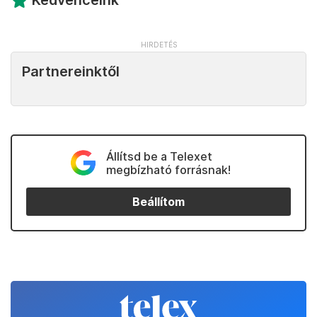
Kedvenceink
Partnereinktől
Állítsd be a Telexet
megbízható forrásnak!
Beállítom