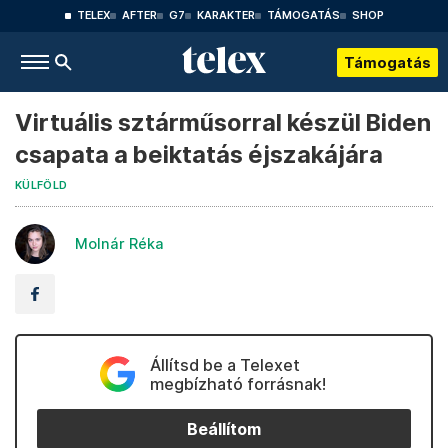
TELEX
AFTER
G7
KARAKTER
TÁMOGATÁS
SHOP
Támogatás
Virtuális sztárműsorral készül Biden
csapata a beiktatás éjszakájára
KÜLFÖLD
Molnár Réka
Állítsd be a Telexet
megbízható forrásnak!
Beállítom