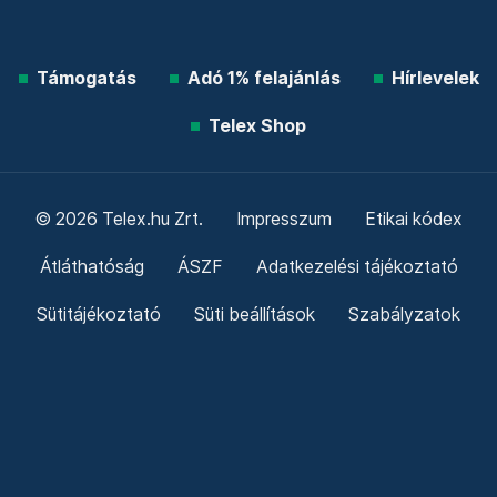
Támogatás
Adó 1% felajánlás
Hírlevelek
Telex Shop
© 2026 Telex.hu Zrt.
Impresszum
Etikai kódex
Átláthatóság
ÁSZF
Adatkezelési tájékoztató
Sütitájékoztató
Süti beállítások
Szabályzatok
Kommentelési szabályzat
Telex Sales