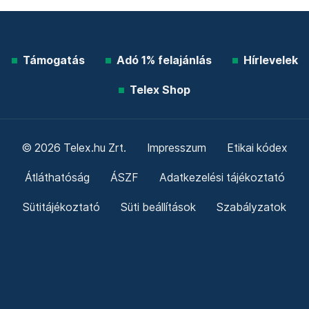
Támogatás
Adó 1% felajánlás
Hírlevelek
Telex Shop
© 2026 Telex.hu Zrt.
Impresszum
Etikai kódex
Átláthatóság
ÁSZF
Adatkezelési tájékoztató
Sütitájékoztató
Süti beállítások
Szabályzatok
Kommentelési szabályzat
Telex Sales