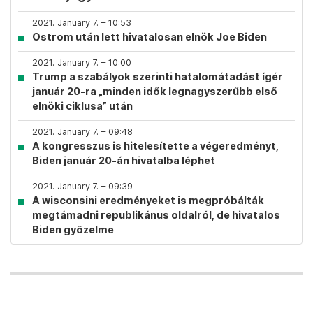
2021. January 7. – 10:53
Ostrom után lett hivatalosan elnök Joe Biden
2021. January 7. – 10:00
Trump a szabályok szerinti hatalomátadást ígér
január 20-ra „minden idők legnagyszerűbb első
elnöki ciklusa” után
2021. January 7. – 09:48
A kongresszus is hitelesítette a végeredményt,
Biden január 20-án hivatalba léphet
2021. January 7. – 09:39
A wisconsini eredményeket is megpróbálták
megtámadni republikánus oldalról, de hivatalos
Biden győzelme