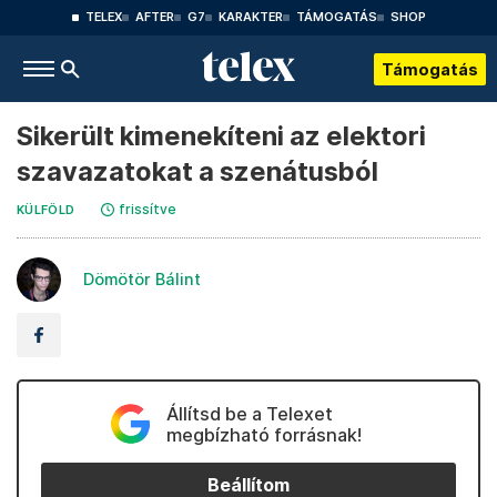
TELEX
AFTER
G7
KARAKTER
TÁMOGATÁS
SHOP
Támogatás
Sikerült kimenekíteni az elektori
szavazatokat a szenátusból
frissítve
KÜLFÖLD
Dömötör Bálint
Állítsd be a Telexet
megbízható forrásnak!
Beállítom