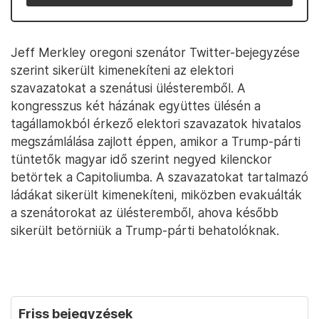
Jeff Merkley oregoni szenátor Twitter-bejegyzése
szerint sikerült kimenekíteni az elektori
szavazatokat a szenátusi ülésteremből. A
kongresszus két házának együttes ülésén a
tagállamokból érkező elektori szavazatok hivatalos
megszámlálása zajlott éppen, amikor a Trump-párti
tüntetők magyar idő szerint negyed kilenckor
betörtek a Capitoliumba. A szavazatokat tartalmazó
ládákat sikerült kimenekíteni, miközben evakuálták
a szenátorokat az ülésteremből, ahova később
sikerült betörniük a Trump-párti behatolóknak.
Friss bejegyzések