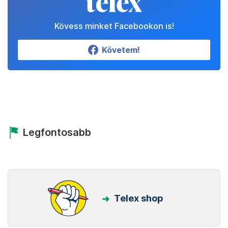
Kövess minket Facebookon is!
Követem!
Legfontosabb
Telex shop