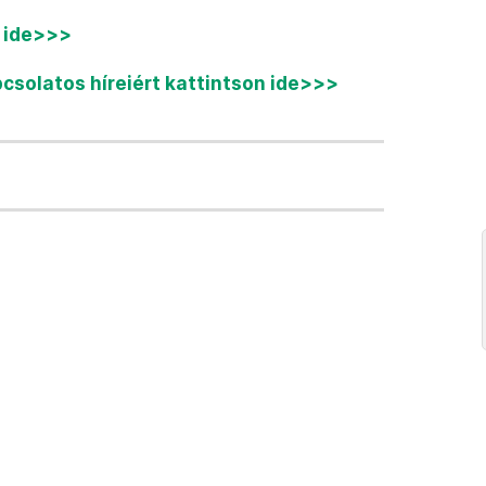
n ide>>>
pcsolatos híreiért kattintson ide>>>