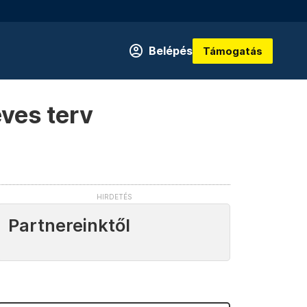
Belépés
Támogatás
ves terv
Partnereinktől