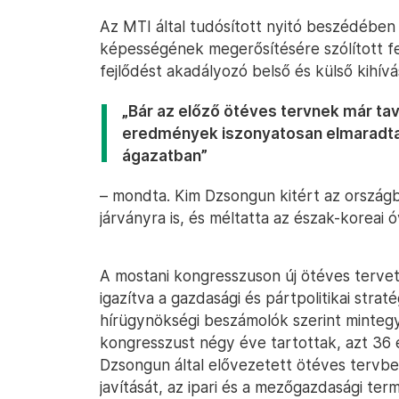
Az MTI által tudósított nyitó beszédében 
képességének megerősítésére szólított fel
fejlődést akadályozó belső és külső kihívá
„Bár az előző ötéves tervnek már taval
eredmények iszonyatosan elmaradta
ágazatban”
– mondta. Kim Dzsongun kitért az országb
járványra is, és méltatta az észak-koreai
A mostani kongresszuson új ötéves tervet
igazítva a gazdasági és pártpolitikai stra
hírügynökségi beszámolók szerint minteg
kongresszust négy éve tartottak, azt 36
Dzsongun által elővezetett ötéves tervben
javítását, az ipari és a mezőgazdasági ter