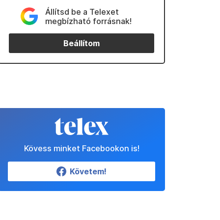
Állítsd be a Telexet
megbízható forrásnak!
Beállítom
Kövess minket Facebookon is!
Követem!