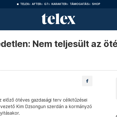
TELEX
AFTER
G7
KARAKTER
TÁMOGATÁS
SHOP
etlen: Nem teljesült az öté
z előző ötéves gazdasági terv célkitűzései
ot vezető Kim Dzsongun szerdán a kormányzó
itásakor.