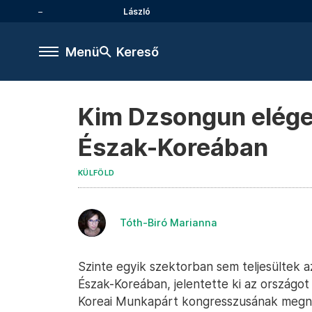
László
Menü
Kereső
Kim Dzsongun eléged
Észak-Koreában
KÜLFÖLD
Tóth-Biró Marianna
Szinte egyik szektorban sem teljesültek a
Észak-Koreában, jelentette ki az ország
Koreai Munkapárt kongresszusának megny