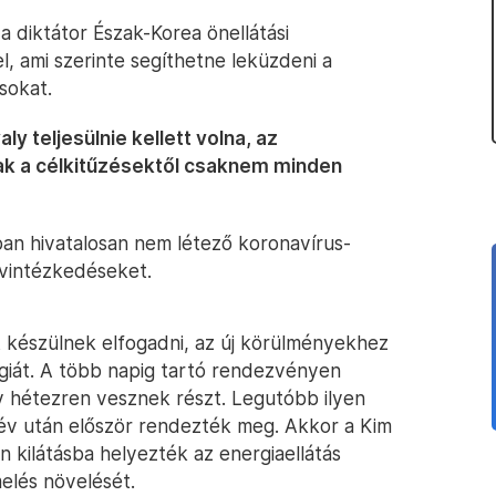
a diktátor Észak-Korea önellátási
, ami szerinte segíthetne leküzdeni a
sokat.
y teljesülnie kellett volna, az
k a célkitűzésektől csaknem minden
an hivatalosan nem létező koronavírus-
 óvintézkedéseket.
 készülnek elfogadni, az új körülményekhez
tégiát. A több napig tartó rendezvényen
y hétezren vesznek részt. Legutóbb ilyen
 év után először rendezték meg. Akkor a Kim
 kilátásba helyezték az energiaellátás
melés növelését.