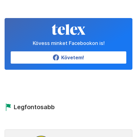
Kövess minket Facebookon is!
Követem!
Legfontosabb