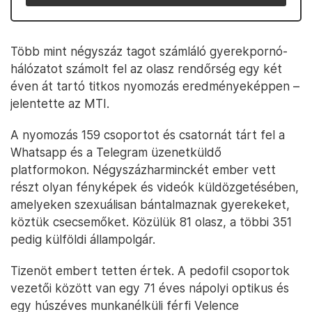
Több mint négyszáz tagot számláló gyerekpornó-
hálózatot számolt fel az olasz rendőrség egy két
éven át tartó titkos nyomozás eredményeképpen –
jelentette az MTI.
A nyomozás 159 csoportot és csatornát tárt fel a
Whatsapp és a Telegram üzenetküldő
platformokon. Négyszázharminckét ember vett
részt olyan fényképek és videók küldözgetésében,
amelyeken szexuálisan bántalmaznak gyerekeket,
köztük csecsemőket. Közülük 81 olasz, a többi 351
pedig külföldi állampolgár.
Tizenöt embert tetten értek. A pedofil csoportok
vezetői között van egy 71 éves nápolyi optikus és
egy húszéves munkanélküli férfi Velence