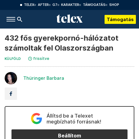
TELEX
AFTER
G7
KARAKTER
TÁMOGATÁS
SHOP
Támogatás
432 fős gyerekpornó-hálózatot
számoltak fel Olaszországban
frissítve
KÜLFÖLD
Thüringer Barbara
Állítsd be a Telexet
megbízható forrásnak!
Beállítom