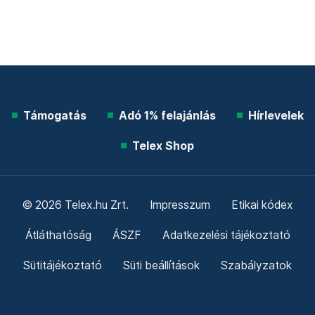
Támogatás
Adó 1% felajánlás
Hírlevelek
Telex Shop
© 2026 Telex.hu Zrt.
Impresszum
Etikai kódex
Átláthatóság
ÁSZF
Adatkezelési tájékoztató
Sütitájékoztató
Süti beállítások
Szabályzatok
Kommentelési szabályzat
Telex Sales