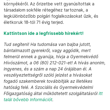
környékéről. Az őrizetbe vett gyanúsítottak a
társadalom sokféle rétegéhez tartoznak, a
legkülönbözőbb polgári foglalkozásokat űzik, és
életkoruk 18-tól 71 évig terjed.
Kattintson ide a legfrissebb hírekért!
Tud segíteni! Ha tudomása van bajba jutott,
bántalmazott gyerekről, vagy aggódik, mert
felmerül ennek a gyanúja, hívja a Gyermekvédő
Hívószámot, a 06 (80) 212-021-et! A hívás anonim,
ingyenes, és a szám a nap 24 órájában él. A
veszélyeztettségről szóló jelzést a hívásokat
fogadó szakemberek továbbítják az illetékes
hatóság felé. A Szociális és Gyermekvédelmi
Főigazgatóság által működtetett szolgáltatásról
itt
talál bővebb információt
.