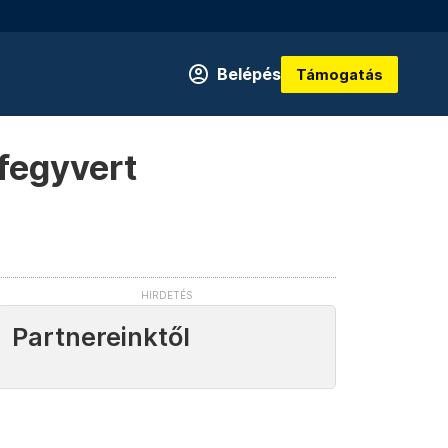
Belépés
Támogatás
 fegyvert
Partnereinktől