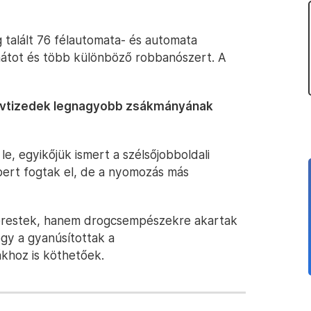
g talált 76 félautomata- és automata
ánátot és több különböző robbanószert. A
 évtizedek legnagyobb zsákmányának
le, egyikőjük ismert a szélsőjobboldali
ert fogtak el, de a nyomozás más
kerestek, hanem drogcsempészekre akartak
ogy a gyanúsítottak a
hoz is köthetőek.