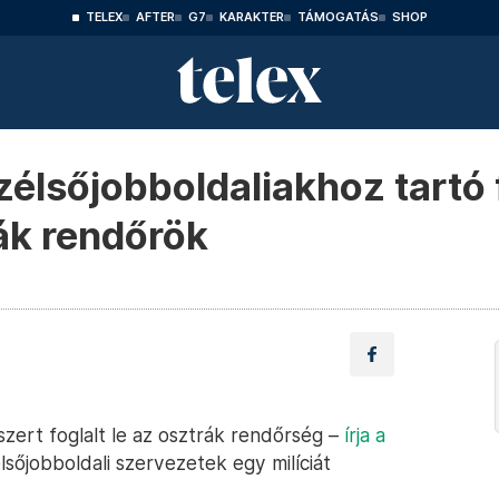
TELEX
AFTER
G7
KARAKTER
TÁMOGATÁS
SHOP
zélsőjobboldaliakhoz tartó
rák rendőrök
zert foglalt le az osztrák rendőrség –
írja a
lsőjobboldali szervezetek egy milíciát