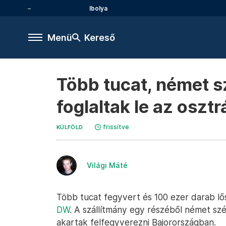
Ibolya
Menü
Kereső
Több tucat, német s
foglaltak le az oszt
frissítve
KÜLFÖLD
Világi Máté
Több tucat fegyvert és 100 ezer darab lős
DW
. A szállítmány egy részéből német szé
akartak felfegyverezni Bajorországban.