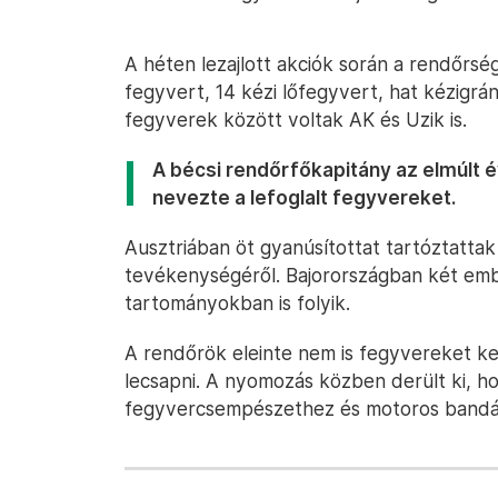
A héten lezajlott akciók során a rendőrsé
fegyvert, 14 kézi lőfegyvert, hat kézigr
fegyverek között voltak AK és Uzik is.
A bécsi rendőrfőkapitány az elmúlt
nevezte a lefoglalt fegyvereket.
Ausztriában öt gyanúsítottat tartóztattak 
tevékenységéről. Bajorországban két emb
tartományokban is folyik.
A rendőrök eleinte nem is fegyvereket 
lecsapni. A nyomozás közben derült ki, h
fegyvercsempészethez és motoros bandák