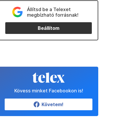
Állítsd be a Telexet
megbízható forrásnak!
Beállítom
Kövess minket Facebookon is!
Követem!