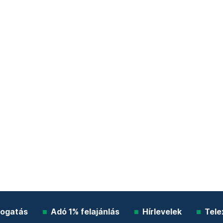
ogatás
Adó 1% felajánlás
Hírlevelek
Tele