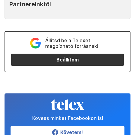
Partnereinktől
Állítsd be a Telexet
megbízható forrásnak!
Beállítom
Kövess minket Facebookon is!
Követem!