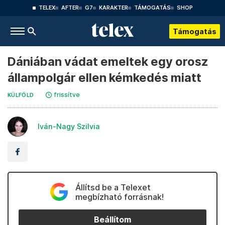
TELEX
AFTER
G7
KARAKTER
TÁMOGATÁS
SHOP
Támogatás
Dániában vádat emeltek egy orosz
állampolgár ellen kémkedés miatt
frissítve
KÜLFÖLD
Iván-Nagy Szilvia
Állítsd be a Telexet
megbízható forrásnak!
Beállítom