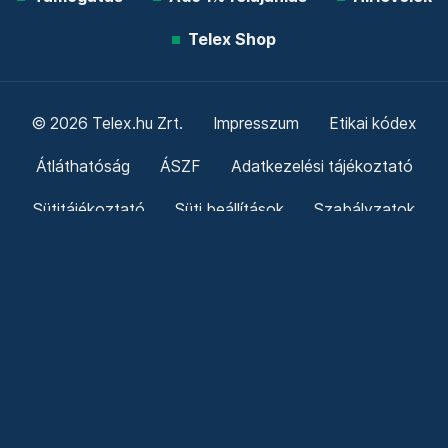
Telex Shop
© 2026 Telex.hu Zrt.
Impresszum
Etikai kódex
Átláthatóság
ÁSZF
Adatkezelési tájékoztató
Sütitájékoztató
Süti beállítások
Szabályzatok
Kommentelési szabályzat
Telex Sales