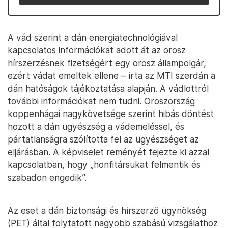
A vád szerint a dán energiatechnológiával
kapcsolatos információkat adott át az orosz
hírszerzésnek fizetségért egy orosz állampolgár,
ezért vádat emeltek ellene – írta az MTI szerdán a
dán hatóságok tájékoztatása alapján. A vádlottról
további információkat nem tudni. Oroszország
koppenhágai nagykövetsége szerint hibás döntést
hozott a dán ügyészség a vádemeléssel, és
pártatlanságra szólította fel az ügyészséget az
eljárásban. A képviselet reményét fejezte ki azzal
kapcsolatban, hogy „honfitársukat felmentik és
szabadon engedik”.
Az eset a dán biztonsági és hírszerző ügynökség
(PET) által folytatott nagyobb szabású vizsgálathoz