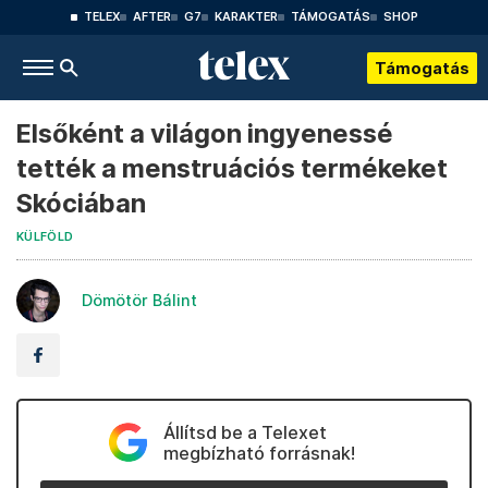
TELEX
AFTER
G7
KARAKTER
TÁMOGATÁS
SHOP
Támogatás
Elsőként a világon ingyenessé
tették a menstruációs termékeket
Skóciában
KÜLFÖLD
Dömötör Bálint
Állítsd be a Telexet
megbízható forrásnak!