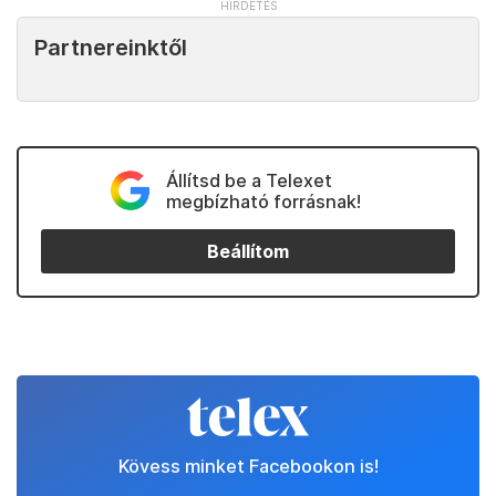
Partnereinktől
Állítsd be a Telexet
megbízható forrásnak!
Beállítom
Kövess minket Facebookon is!