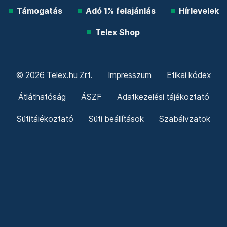
Támogatás
Adó 1% felajánlás
Hírlevelek
Telex Shop
© 2026 Telex.hu Zrt.
Impresszum
Etikai kódex
Átláthatóság
ÁSZF
Adatkezelési tájékoztató
Sütitájékoztató
Süti beállítások
Szabályzatok
Kommentelési szabályzat
Telex Sales