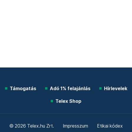
Támogatás
Adó 1% felajánlás
Hírlevelek
Telex Shop
© 2026 Telex.hu Zrt.
Impresszum
Etikai kódex