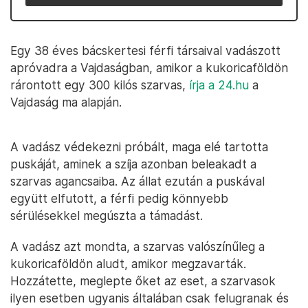
Egy 38 éves bácskertesi férfi társaival vadászott
apróvadra a Vajdaságban, amikor a kukoricaföldön
rárontott egy 300 kilós szarvas,
írja a 24.hu
a
Vajdaság ma alapján.
A vadász védekezni próbált, maga elé tartotta
puskáját, aminek a szíja azonban beleakadt a
szarvas agancsaiba. Az állat ezután a puskával
együtt elfutott, a férfi pedig könnyebb
sérülésekkel megúszta a támadást.
A vadász azt mondta, a szarvas valószínűleg a
kukoricaföldön aludt, amikor megzavarták.
Hozzátette, meglepte őket az eset, a szarvasok
ilyen esetben ugyanis általában csak felugranak és