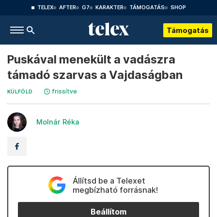
TELEX
AFTER
G7
KARAKTER
TÁMOGATÁS
SHOP
Támogatás
Puskával menekült a vadászra
támadó szarvas a Vajdaságban
frissítve
KÜLFÖLD
Molnár Réka
Állítsd be a Telexet
megbízható forrásnak!
Beállítom